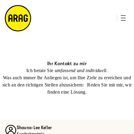
u
it
p
e
ti
m
n
a
h
p
al
t
Ihr Kontakt zu mir
Ich berate Sie
umfassend und individuell.
Was auch immer Ihr Anliegen ist, um Ihre Ziele zu erreichen und
sich an den richtigen Stellen abzusichern: Reden Sie mit mir, wir
finden eine Lösung.
Shauna-Lee Keller
Kundenberaterin