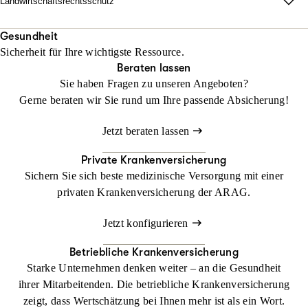
Landwirtschaftsrechtsschutz
Jetzt konfigurieren
Beraten lassen
unabhängig vom Fahrzeug und weltweit.
Wo Fläche zählt, darf Haltung nicht fehlen.
Mit unserem Landwirtschaftsrechtsschutz kann Ihr Betrieb
Gesundheit
Beraten lassen
Sicherheit für Ihre wichtigste Ressource.
gedeihen, ohne dass Sie sich mit rechtlichen Dingen befassen
Beraten lassen
müssen
Sie haben Fragen zu unseren Angeboten?
Gerne beraten wir Sie rund um Ihre passende Absicherung!
Jetzt konfigurieren
Beraten lassen
Jetzt beraten lassen
Private Krankenversicherung
Sichern Sie sich beste medizinische Versorgung mit einer
privaten Krankenversicherung der ARAG.
Jetzt konfigurieren
Betriebliche Krankenversicherung
Starke Unternehmen denken weiter – an die Gesundheit
ihrer Mitarbeitenden. Die betriebliche Krankenversicherung
zeigt, dass Wertschätzung bei Ihnen mehr ist als ein Wort.