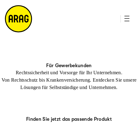
u
it
p
e
ti
m
n
a
h
p
al
t
Für Gewerbekunden
Rechtssicherheit und Vorsorge für Ihr Unternehmen.
Von Rechtsschutz bis Krankenversicherung. Entdecken Sie unsere
Lösungen für Selbstständige und Unternehmen.
Finden Sie jetzt das passende Produkt