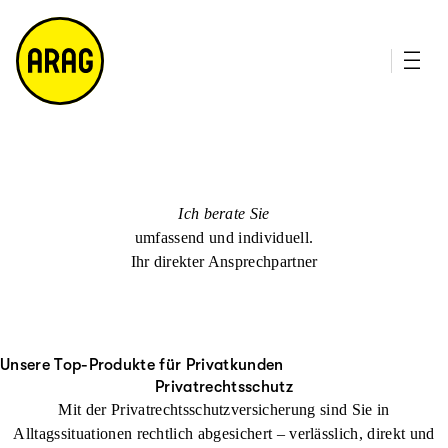
u
it
p
e
ti
m
n
a
h
p
al
t
Ich berate Sie
umfassend und individuell.
Ihr direkter Ansprechpartner
Unsere Top-Produkte für Privatkunden
Privatrechtsschutz
Mit der Privatrechtsschutzversicherung sind Sie in
Alltagssituationen rechtlich abgesichert – verlässlich, direkt und