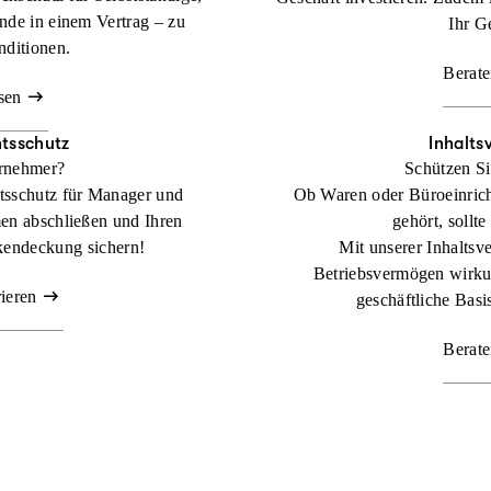
nde in einem Vertrag – zu
Ihr G
nditionen.
Berate
sen
tsschutz
Inhalts
ernehmer?
Schützen Si
tsschutz für Manager und
Ob Waren oder Büroeinric
en abschließen und Ihren
gehört, sollte
kendeckung sichern!
Mit unserer Inhaltsve
Betriebsvermögen wirkun
rieren
geschäftliche Basis
Berate
 Lager zählt.