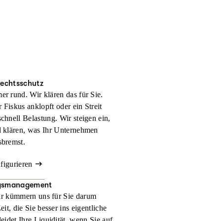
rechtsschutz
er rund. Wir klären das für Sie.
 Fiskus anklopft oder ein Streit
schnell Belastung. Wir steigen ein,
d klären, was Ihr Unternehmen
sbremst.
nfigurieren
gsmanagement
r kümmern uns für Sie darum
t, die Sie besser ins eigentliche
eidet Ihre Liquidität, wenn Sie auf