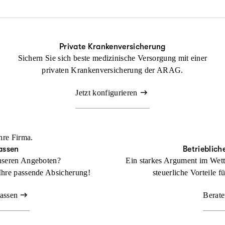
ung nicht fehlen.
tsrechtsschutz kann Ihr Betrieb gedeihen, ohne dass Sie sich mit r
Private Krankenversicherung
Sichern Sie sich beste medizinische Versorgung mit einer
Beraten lassen
privaten Krankenversicherung der ARAG.
Jetzt konfigurieren
hre Firma.
assen
Betrieblich
nseren Angeboten?
Ein starkes Argument im Wett
Ihre passende Absicherung!
steuerliche Vorteile f
lassen
Berate