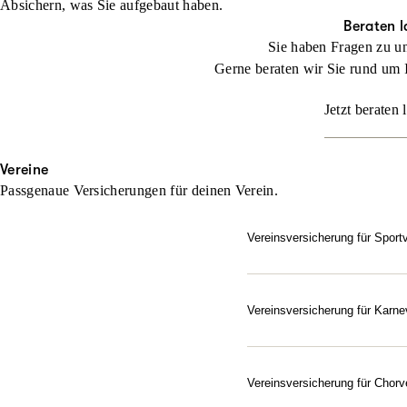
Absichern, was Sie aufgebaut haben.
Beraten l
Sie haben Fragen zu u
Gerne beraten wir Sie rund um 
Jetzt beraten 
Vereine
Passgenaue Versicherungen für deinen Verein.
Vereinsversicherung für Sport
Setzen Sie bei der Absich
Jeder Verein ist besonder
und ihn exakt auf die indi
Vereinsversicherung für Karne
Gut abgesichert – vom Elf
Beraten lassen
Als Verein im Bund Deutsc
Karnevals- und Fastnachts
Vereinsversicherung für Chorv