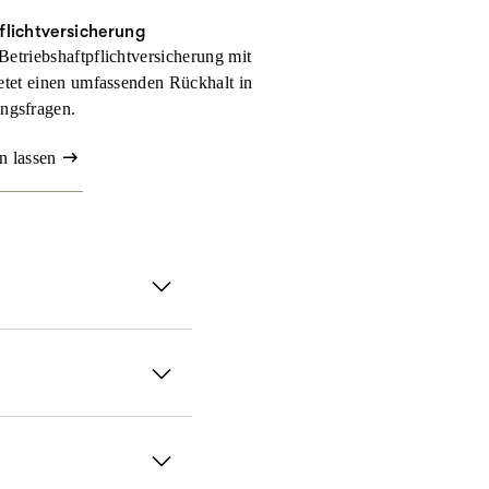
flichtversicherung
Betriebshaftpflichtversicherung mit
tet einen umfassenden Rückhalt in
ngsfragen.
n lassen
rsicherung.
anz flexibel gestalten
absichern. Für