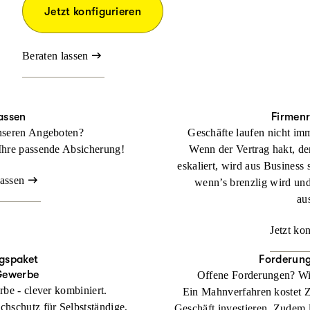
Jetzt konfigurieren
Beraten lassen
assen
Firmen
nseren Angeboten?
Geschäfte laufen nicht imm
Ihre passende Absicherung!
Wenn der Vertrag hakt, der
eskaliert, wird aus Business 
lassen
wenn’s brenzlig wird un
au
Jetzt ko
gspaket
Forderun
Gewerbe
Offene Forderungen? Wi
rbe - clever kombiniert.
Ein Mahnverfahren kostet Zei
chschutz für Selbstständige,
Geschäft investieren. Zudem l