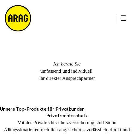
u
it
p
e
ti
m
n
a
h
p
al
t
Ich berate Sie
umfassend und individuell.
Ihr direkter Ansprechpartner
Unsere Top-Produkte für Privatkunden
Privatrechtsschutz
Mit der Privatrechtsschutzversicherung sind Sie in
Alltagssituationen rechtlich abgesichert – verlässlich, direkt und