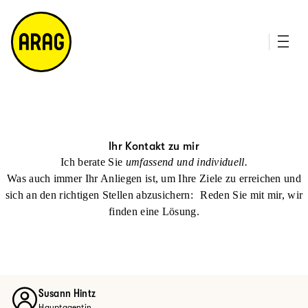
u
it
p
e
ti
m
n
a
h
p
al
t
Ihr Kontakt zu mir
Ich berate Sie
umfassend und individuell.
Was auch immer Ihr Anliegen ist, um Ihre Ziele zu erreichen und
sich an den richtigen Stellen abzusichern: Reden Sie mit mir, wir
finden eine Lösung.
Susann Hintz
Hauptagentin