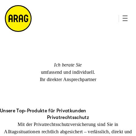
u
it
p
e
ti
m
n
a
h
p
al
t
Ich berate Sie
umfassend und individuell.
Ihr direkter Ansprechpartner
Unsere Top-Produkte für Privatkunden
Privatrechtsschutz
Mit der Privatrechtsschutzversicherung sind Sie in
Alltagssituationen rechtlich abgesichert – verlässlich, direkt und