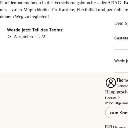
Familienunternehmen in der Versicherungsbranche – der ARAG. Beg
uns – voller Möglichkeiten für Karriere, Flexibilität und persönlich
deinem Weg zu begleiten!
Dein S
Werde jetzt Teil des Teams!
Abspielen · 1:22
Gestalt
Du möc
durch 
Karrie
Werde je
Dann w
Ob Quer
Entdec
Thoma
Genera
Jet
Hauptgeschä
Heerstr. 9
31191 Algermi
zum Kon
Thomas.