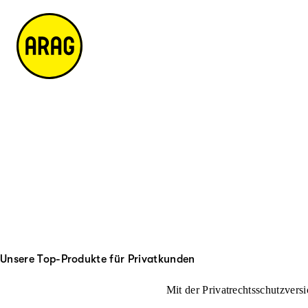
u
it
p
e
ti
m
n
a
h
p
al
t
Unsere Top-Produkte für Privatkunden
Mit der Privatrechtsschutzversi