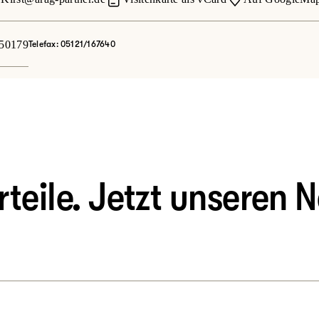
50179
Telefax: 05121/167640
eile. Jetzt unseren N