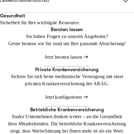
Landwirtschaftsrechtsschutz
Jetzt konfigurieren
Beraten lassen
unabhängig vom Fahrzeug und weltweit.
Wo Fläche zählt, darf Haltung nicht fehlen.
Mit unserem Landwirtschaftsrechtsschutz kann Ihr Betrieb
Gesundheit
Beraten lassen
Sicherheit für Ihre wichtigste Ressource.
gedeihen, ohne dass Sie sich mit rechtlichen Dingen befassen
Beraten lassen
müssen
Sie haben Fragen zu unseren Angeboten?
Gerne beraten wir Sie rund um Ihre passende Absicherung!
Jetzt konfigurieren
Beraten lassen
Jetzt beraten lassen
Private Krankenversicherung
Sichern Sie sich beste medizinische Versorgung mit einer
privaten Krankenversicherung der ARAG.
Jetzt konfigurieren
Betriebliche Krankenversicherung
Starke Unternehmen denken weiter – an die Gesundheit
ihrer Mitarbeitenden. Die betriebliche Krankenversicherung
zeigt, dass Wertschätzung bei Ihnen mehr ist als ein Wort.