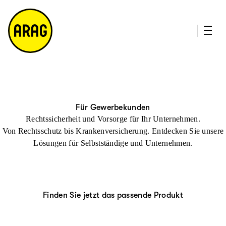
u
it
p
e
ti
m
n
a
h
p
al
t
Für Gewerbekunden
Rechtssicherheit und Vorsorge für Ihr Unternehmen.
Von Rechtsschutz bis Krankenversicherung. Entdecken Sie unsere
Lösungen für Selbstständige und Unternehmen.
Finden Sie jetzt das passende Produkt