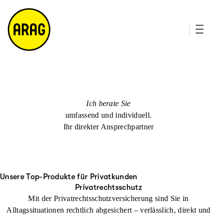
u
it
p
e
ti
m
n
a
h
p
al
t
Ich berate Sie
umfassend und individuell.
Ihr direkter Ansprechpartner
Unsere Top-Produkte für Privatkunden
Privatrechtsschutz
Mit der Privatrechtsschutzversicherung sind Sie in
Alltagssituationen rechtlich abgesichert – verlässlich, direkt und