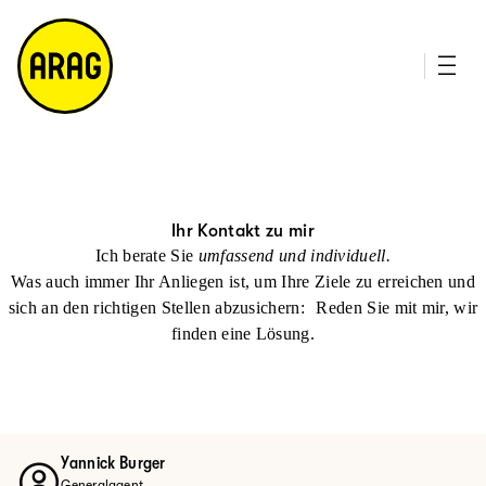
u
it
p
e
ti
m
n
a
h
p
al
t
Ihr Kontakt zu mir
Ich berate Sie
umfassend und individuell.
Was auch immer Ihr Anliegen ist, um Ihre Ziele zu erreichen und
sich an den richtigen Stellen abzusichern: Reden Sie mit mir, wir
finden eine Lösung.
Yannick Burger
Generalagent