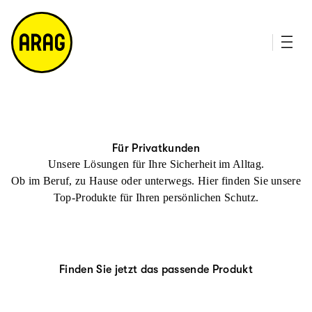
u
it
p
e
ti
m
n
a
h
p
al
t
Für Privatkunden
Unsere Lösungen für Ihre Sicherheit im Alltag.
Ob im Beruf, zu Hause oder unterwegs. Hier finden Sie unsere
Top-Produkte für Ihren persönlichen Schutz.
Finden Sie jetzt das passende Produkt