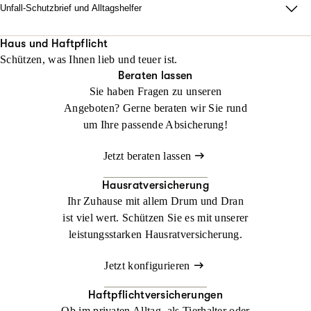
Unfall-Schutzbrief und Alltagshelfer
Damit im Ernstfall zu Hause alles läuft. Wir sorgen dafür, dass
Ihr Alltag nach einem Unfall innerhalb von 48 Stunden neu
Haus und Haftpflicht
Schützen, was Ihnen lieb und teuer ist.
organisiert ist.
Beraten lassen
Sie haben Fragen zu unseren
Jetzt konfigurieren
Jetzt beraten lassen
Angeboten? Gerne beraten wir Sie rund
um Ihre passende Absicherung!
Jetzt beraten lassen
Hausratversicherung
Ihr Zuhause mit allem Drum und Dran
ist viel wert. Schützen Sie es mit unserer
leistungsstarken Hausratversicherung.
Jetzt konfigurieren
Haftpflichtversicherungen
Ob im privaten Alltag, als Tierhalter oder