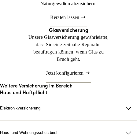
Naturgewalten abzusichern.
Beraten lassen
Glasversicherung
Unsere Glasversicherung gewährleistet,
dass Sie eine zeitnahe Reparatur
beauftragen können, wenn Glas zu
Bruch geht.
Jetzt konfigurieren
Weitere Versicherung im Bereich
Haus und Haftpflicht
Elektronikversicherung
Elektronikversicherung – unser Schutz für Geräte im privaten
Haushalt.
Bei uns können Sie mit der Elektronikversicherung nahezu alle
Haus- und Wohnungsschutzbrief