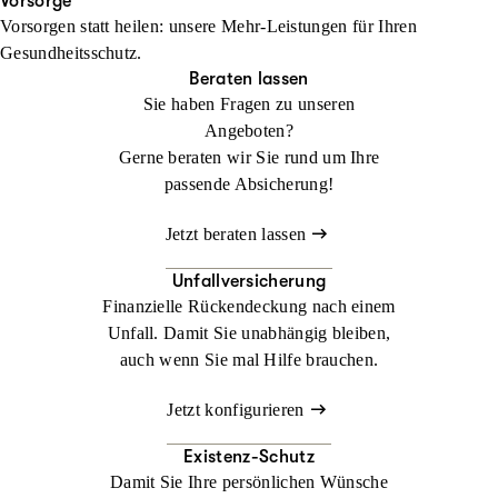
Ihren Urlaub. Im Ausland kann ein medizinischer Notfall schnell
Vorsorge
Vorsorgen statt heilen: unsere Mehr-Leistungen für Ihren
zur Herausforderung werden. Mit der
Jetzt konfigurieren
Beraten lassen
Gesundheitsschutz.
Auslandsreisekrankenversicherung sind Sie weltweit bestens
Beraten lassen
abgesichert.
Sie haben Fragen zu unseren
Angeboten?
Jetzt konfigurieren
Beraten lassen
Gerne beraten wir Sie rund um Ihre
passende Absicherung!
Jetzt beraten lassen
Unfallversicherung
Finanzielle Rückendeckung nach einem
Unfall. Damit Sie unabhängig bleiben,
auch wenn Sie mal Hilfe brauchen.
Jetzt konfigurieren
Existenz-Schutz
Damit Sie Ihre persönlichen Wünsche