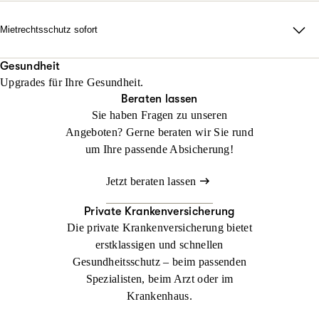
erforderlich auch durch alle Instanzen.
Rechtsschutz? Keine Sorge: Wir helfen sofort, falls Sie noch
keinen Anwalt beauftragt haben!
Mietrechtsschutz sofort
Jetzt konfigurieren
Beraten lassen
Direkte Unterstützung, ganz ohne Wartezeit und Umwege. Wir
Jetzt konfigurieren
Beraten lassen
übernehmen Ihre Anwalts- und Gerichtskosten und geben
Gesundheit
Upgrades für Ihre Gesundheit.
sofortige Rückendeckung bei Streit rund ums Wohnen.
Beraten lassen
Sie haben Fragen zu unseren
Jetzt konfigurieren
Beraten lassen
Angeboten? Gerne beraten wir Sie rund
um Ihre passende Absicherung!
Jetzt beraten lassen
Private Krankenversicherung
Die private Krankenversicherung bietet
erstklassigen und schnellen
Gesundheitsschutz – beim passenden
Spezialisten, beim Arzt oder im
Krankenhaus.