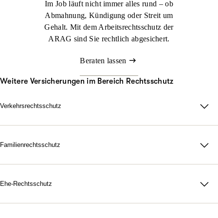
Im Job läuft nicht immer alles rund – ob
Abmahnung, Kündigung oder Streit um
Gehalt. Mit dem Arbeitsrechtsschutz der
ARAG sind Sie rechtlich abgesichert.
Beraten lassen
Weitere Versicherungen im Bereich Rechtsschutz
Verkehrsrechtsschutz
Im Straßenverkehr kann viel passieren. Nicht immer sind Sie
schuld, aber schnell mittendrin. Genau dann sorgt der ARAG
Verkehrsrechtsschutz dafür, dass Sie zu Ihrem Recht kommen.
Familienrechtsschutz
Da für Ihre Familie, in jeder rechtlichen Lage. Mit unserer
Jetzt konfigurieren
Beraten lassen
maßgeschneiderten
Familienrechtsschutz­versicherung
treten Sie
dem Leben gelassen gegenüber. Denn durch unsere flexiblen
Ehe-Rechtsschutz
Tarife bestimmen Sie selbst, wie umfangreich Ihr Schutz
Starke Nerven, wenn Gefühle hochkochen. Gerichtskosten,
ausfallen soll.
Anwaltsrechnungen, notarielle Gebühren: Eine Scheidung ist oft