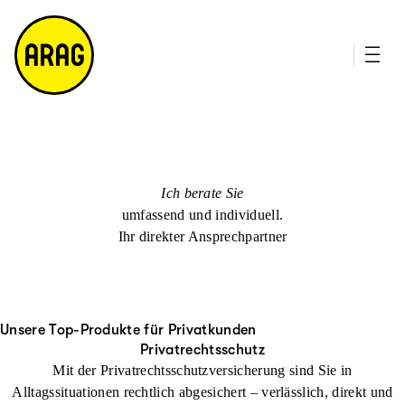
u
it
p
e
ti
m
n
a
h
p
al
t
Ich berate Sie
umfassend und individuell.
Ihr direkter Ansprechpartner
Unsere Top-Produkte für Privatkunden
Privatrechtsschutz
Mit der Privatrechtsschutzversicherung sind Sie in
Alltagssituationen rechtlich abgesichert – verlässlich, direkt und