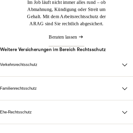
Im Job läuft nicht immer alles rund – ob
Abmahnung, Kündigung oder Streit um
Gehalt. Mit dem Arbeitsrechtsschutz der
ARAG sind Sie rechtlich abgesichert.
Beraten lassen
Weitere Versicherungen im Bereich Rechtsschutz
Verkehrsrechtsschutz
Im Straßenverkehr kann viel passieren. Nicht immer sind Sie
schuld, aber schnell mittendrin. Genau dann sorgt der ARAG
Verkehrsrechtsschutz dafür, dass Sie zu Ihrem Recht kommen.
Familienrechtsschutz
Da für Ihre Familie, in jeder rechtlichen Lage. Mit unserer
Jetzt konfigurieren
Beraten lassen
maßgeschneiderten
Familienrechtsschutz­versicherung
treten Sie
dem Leben gelassen gegenüber. Denn durch unsere flexiblen
Ehe-Rechtsschutz
Tarife bestimmen Sie selbst, wie umfangreich Ihr Schutz
Starke Nerven, wenn Gefühle hochkochen. Gerichtskosten,
ausfallen soll.
Anwaltsrechnungen, notarielle Gebühren: Eine Scheidung ist oft