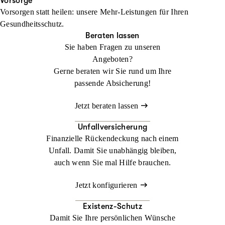
Ihren Urlaub. Im Ausland kann ein medizinischer Notfall schnell
Vorsorge
Vorsorgen statt heilen: unsere Mehr-Leistungen für Ihren
zur Herausforderung werden. Mit der
Jetzt konfigurieren
Beraten lassen
Gesundheitsschutz.
Auslandsreisekrankenversicherung sind Sie weltweit bestens
Beraten lassen
abgesichert.
Sie haben Fragen zu unseren
Angeboten?
Jetzt konfigurieren
Beraten lassen
Gerne beraten wir Sie rund um Ihre
passende Absicherung!
Jetzt beraten lassen
Unfallversicherung
Finanzielle Rückendeckung nach einem
Unfall. Damit Sie unabhängig bleiben,
auch wenn Sie mal Hilfe brauchen.
Jetzt konfigurieren
Existenz-Schutz
Damit Sie Ihre persönlichen Wünsche