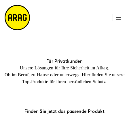
u
it
p
e
ti
m
n
a
h
p
al
t
Für Privatkunden
Unsere Lösungen für Ihre Sicherheit im Alltag.
Ob im Beruf, zu Hause oder unterwegs. Hier finden Sie unsere
Top-Produkte für Ihren persönlichen Schutz.
Finden Sie jetzt das passende Produkt