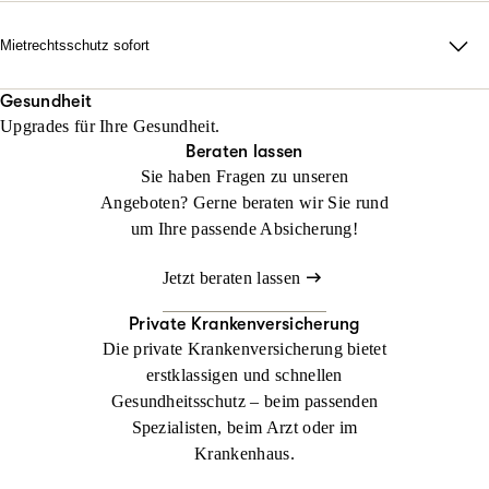
erforderlich auch durch alle Instanzen.
Rechtsschutz? Keine Sorge: Wir helfen sofort, falls Sie noch
keinen Anwalt beauftragt haben!
Mietrechtsschutz sofort
Jetzt konfigurieren
Beraten lassen
Direkte Unterstützung, ganz ohne Wartezeit und Umwege. Wir
Jetzt konfigurieren
Beraten lassen
übernehmen Ihre Anwalts- und Gerichtskosten und geben
Gesundheit
Upgrades für Ihre Gesundheit.
sofortige Rückendeckung bei Streit rund ums Wohnen.
Beraten lassen
Sie haben Fragen zu unseren
Jetzt konfigurieren
Beraten lassen
Angeboten? Gerne beraten wir Sie rund
um Ihre passende Absicherung!
Jetzt beraten lassen
Private Krankenversicherung
Die private Krankenversicherung bietet
erstklassigen und schnellen
Gesundheitsschutz – beim passenden
Spezialisten, beim Arzt oder im
Krankenhaus.