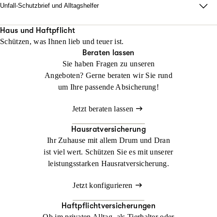
Unfall-Schutzbrief und Alltagshelfer
Damit im Ernstfall zu Hause alles läuft. Wir sorgen dafür, dass
Ihr Alltag nach einem Unfall innerhalb von 48 Stunden neu
Haus und Haftpflicht
Schützen, was Ihnen lieb und teuer ist.
organisiert ist.
Beraten lassen
Sie haben Fragen zu unseren
Jetzt konfigurieren
Jetzt beraten lassen
Angeboten? Gerne beraten wir Sie rund
um Ihre passende Absicherung!
Jetzt beraten lassen
Hausratversicherung
Ihr Zuhause mit allem Drum und Dran
ist viel wert. Schützen Sie es mit unserer
leistungsstarken Hausratversicherung.
Jetzt konfigurieren
Haftpflichtversicherungen
Ob im privaten Alltag, als Tierhalter oder