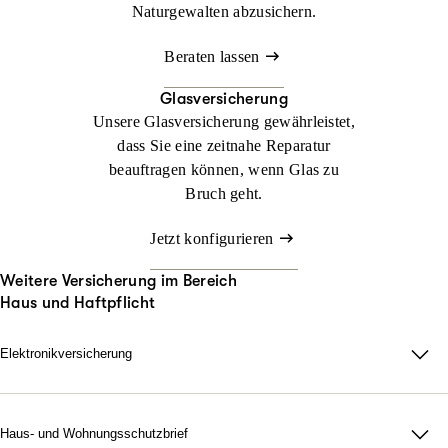
Naturgewalten abzusichern.
Beraten lassen
Glasversicherung
Unsere Glasversicherung gewährleistet,
dass Sie eine zeitnahe Reparatur
beauftragen können, wenn Glas zu
Bruch geht.
Jetzt konfigurieren
Weitere Versicherung im Bereich
Haus und Haftpflicht
Elektronikversicherung
Elektronikversicherung – unser Schutz für Geräte im privaten
Haushalt.
Bei uns können Sie mit der Elektronikversicherung nahezu alle
Haus- und Wohnungsschutzbrief