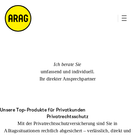
u
it
p
e
ti
m
n
a
h
p
al
t
Ich berate Sie
umfassend und individuell.
Ihr direkter Ansprechpartner
Unsere Top-Produkte für Privatkunden
Privatrechtsschutz
Mit der Privatrechtsschutzversicherung sind Sie in
Alltagssituationen rechtlich abgesichert – verlässlich, direkt und