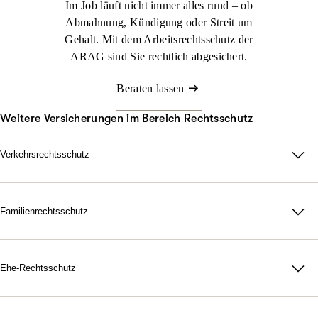
Im Job läuft nicht immer alles rund – ob
Abmahnung, Kündigung oder Streit um
Gehalt. Mit dem Arbeitsrechtsschutz der
ARAG sind Sie rechtlich abgesichert.
Beraten lassen
Weitere Versicherungen im Bereich Rechtsschutz
Verkehrsrechtsschutz
Im Straßenverkehr kann viel passieren. Nicht immer sind Sie
schuld, aber schnell mittendrin. Genau dann sorgt der ARAG
Verkehrsrechtsschutz dafür, dass Sie zu Ihrem Recht kommen.
Familienrechtsschutz
Da für Ihre Familie, in jeder rechtlichen Lage. Mit unserer
Jetzt konfigurieren
Beraten lassen
maßgeschneiderten
Familienrechtsschutz­versicherung
treten Sie
dem Leben gelassen gegenüber. Denn durch unsere flexiblen
Ehe-Rechtsschutz
Tarife bestimmen Sie selbst, wie umfangreich Ihr Schutz
Starke Nerven, wenn Gefühle hochkochen. Gerichtskosten,
ausfallen soll.
Anwaltsrechnungen, notarielle Gebühren: Eine Scheidung ist oft