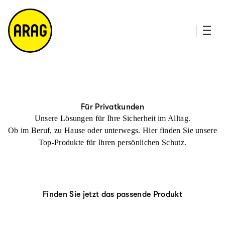
u
it
p
e
ti
m
n
a
h
p
al
t
Für Privatkunden
Unsere Lösungen für Ihre Sicherheit im Alltag.
Ob im Beruf, zu Hause oder unterwegs. Hier finden Sie unsere
Top-Produkte für Ihren persönlichen Schutz.
Finden Sie jetzt das passende Produkt