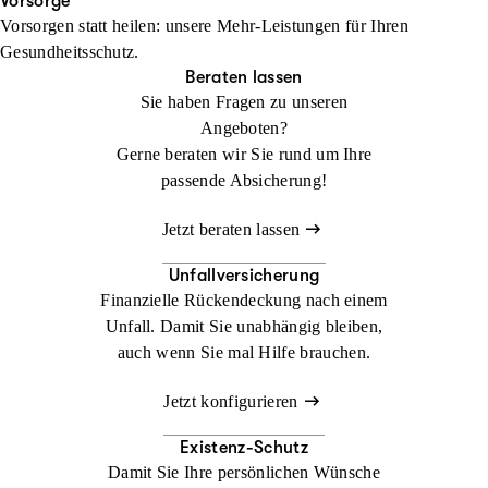
Ihren Urlaub. Im Ausland kann ein medizinischer Notfall schnell
Vorsorge
Vorsorgen statt heilen: unsere Mehr-Leistungen für Ihren
zur Herausforderung werden. Mit der
Jetzt konfigurieren
Beraten lassen
Gesundheitsschutz.
Auslandsreisekrankenversicherung sind Sie weltweit bestens
Beraten lassen
abgesichert.
Sie haben Fragen zu unseren
Angeboten?
Jetzt konfigurieren
Beraten lassen
Gerne beraten wir Sie rund um Ihre
passende Absicherung!
Jetzt beraten lassen
Unfallversicherung
Finanzielle Rückendeckung nach einem
Unfall. Damit Sie unabhängig bleiben,
auch wenn Sie mal Hilfe brauchen.
Jetzt konfigurieren
Existenz-Schutz
Damit Sie Ihre persönlichen Wünsche