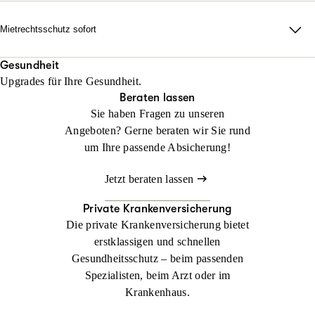
erforderlich auch durch alle Instanzen.
Rechtsschutz? Keine Sorge: Wir helfen sofort, falls Sie noch
keinen Anwalt beauftragt haben!
Mietrechtsschutz sofort
Jetzt konfigurieren
Beraten lassen
Direkte Unterstützung, ganz ohne Wartezeit und Umwege. Wir
Jetzt konfigurieren
Beraten lassen
übernehmen Ihre Anwalts- und Gerichtskosten und geben
Gesundheit
Upgrades für Ihre Gesundheit.
sofortige Rückendeckung bei Streit rund ums Wohnen.
Beraten lassen
Sie haben Fragen zu unseren
Jetzt konfigurieren
Beraten lassen
Angeboten? Gerne beraten wir Sie rund
um Ihre passende Absicherung!
Jetzt beraten lassen
Private Krankenversicherung
Die private Krankenversicherung bietet
erstklassigen und schnellen
Gesundheitsschutz – beim passenden
Spezialisten, beim Arzt oder im
Krankenhaus.