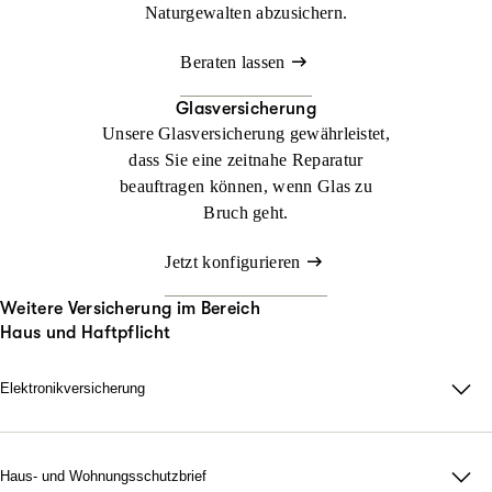
Naturgewalten abzusichern.
Beraten lassen
Glasversicherung
Unsere Glasversicherung gewährleistet,
dass Sie eine zeitnahe Reparatur
beauftragen können, wenn Glas zu
Bruch geht.
Jetzt konfigurieren
Weitere Versicherung im Bereich
Haus und Haftpflicht
Elektronikversicherung
Elektronikversicherung – unser Schutz für Geräte im privaten
Haushalt.
Bei uns können Sie mit der Elektronikversicherung nahezu alle
Haus- und Wohnungsschutzbrief