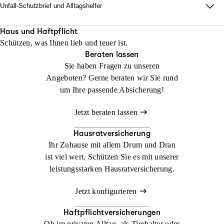
Unfall-Schutzbrief und Alltagshelfer
Damit im Ernstfall zu Hause alles läuft. Wir sorgen dafür, dass
Ihr Alltag nach einem Unfall innerhalb von 48 Stunden neu
Haus und Haftpflicht
Schützen, was Ihnen lieb und teuer ist.
organisiert ist.
Beraten lassen
Sie haben Fragen zu unseren
Jetzt konfigurieren
Jetzt beraten lassen
Angeboten? Gerne beraten wir Sie rund
um Ihre passende Absicherung!
Jetzt beraten lassen
Hausratversicherung
Ihr Zuhause mit allem Drum und Dran
ist viel wert. Schützen Sie es mit unserer
leistungsstarken Hausratversicherung.
Jetzt konfigurieren
Haftpflichtversicherungen
Ob im privaten Alltag, als Tierhalter oder