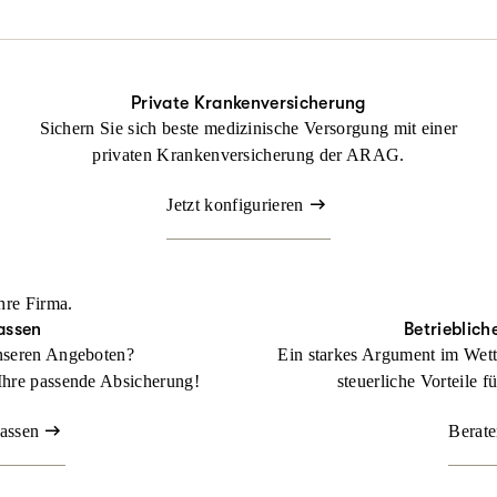
ung nicht fehlen.
tsrechtsschutz kann Ihr Betrieb gedeihen, ohne dass Sie sich mit r
Private Krankenversicherung
Sichern Sie sich beste medizinische Versorgung mit einer
Beraten lassen
privaten Krankenversicherung der ARAG.
Jetzt konfigurieren
hre Firma.
assen
Betrieblich
nseren Angeboten?
Ein starkes Argument im Wett
Ihre passende Absicherung!
steuerliche Vorteile f
lassen
Berate