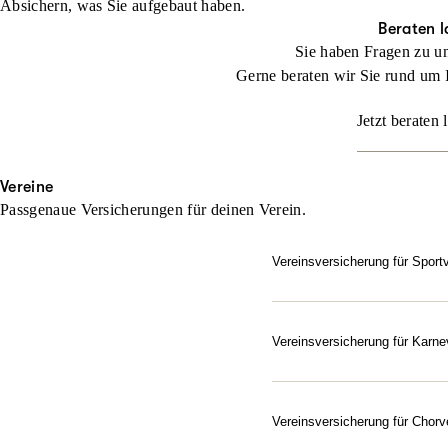
Absichern, was Sie aufgebaut haben.
Beraten l
Sie haben Fragen zu u
Gerne beraten wir Sie rund um 
Jetzt beraten 
Vereine
Passgenaue Versicherungen für deinen Verein.
Vereinsversicherung für Sport
Setzen Sie bei der Absich
Jeder Verein ist besonder
und ihn exakt auf die indi
Vereinsversicherung für Karne
Gut abgesichert – vom Elf
Beraten lassen
Als Verein im Bund Deutsc
Karnevals- und Fastnachts
Vereinsversicherung für Chorv