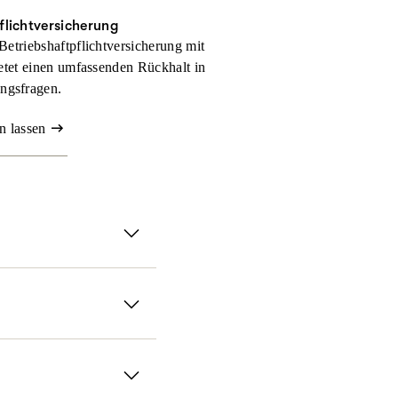
flichtversicherung
Betriebshaftpflichtversicherung mit
tet einen umfassenden Rückhalt in
ngsfragen.
n lassen
rsicherung.
anz flexibel gestalten
absichern. Für