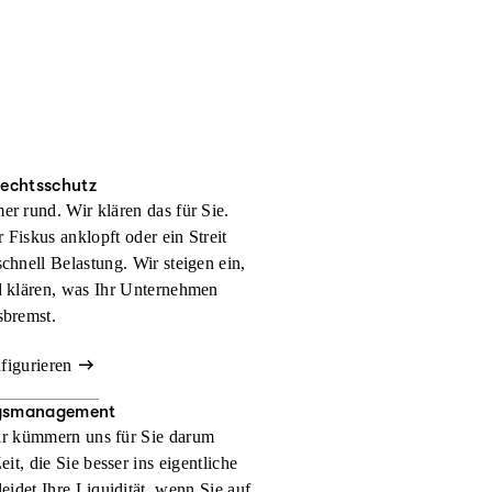
rechtsschutz
er rund. Wir klären das für Sie.
 Fiskus anklopft oder ein Streit
schnell Belastung. Wir steigen ein,
d klären, was Ihr Unternehmen
sbremst.
nfigurieren
gsmanagement
r kümmern uns für Sie darum
t, die Sie besser ins eigentliche
eidet Ihre Liquidität, wenn Sie auf