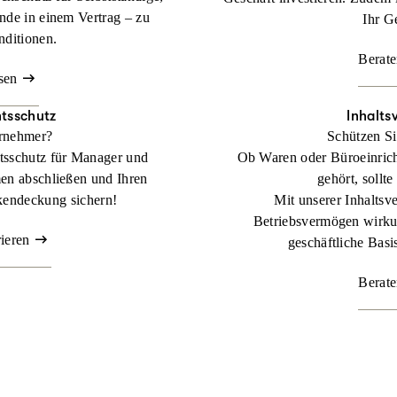
nde in einem Vertrag – zu
Ihr G
nditionen.
Berate
sen
tsschutz
Inhalts
ernehmer?
Schützen Si
tsschutz für Manager und
Ob Waren oder Büroeinric
en abschließen und Ihren
gehört, sollte
kendeckung sichern!
Mit unserer Inhaltsve
Betriebsvermögen wirkun
rieren
geschäftliche Basis
Berate
 Lager zählt.