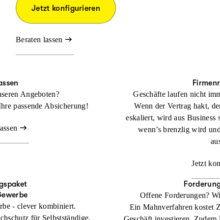
Jetzt konfigurieren
Beraten lassen
assen
Firmen
nseren Angeboten?
Geschäfte laufen nicht imm
Ihre passende Absicherung!
Wenn der Vertrag hakt, der
eskaliert, wird aus Business 
lassen
wenn’s brenzlig wird un
au
Jetzt ko
gspaket
Forderun
Gewerbe
Offene Forderungen? Wi
rbe - clever kombiniert.
Ein Mahnverfahren kostet Zei
chschutz für Selbstständige,
Geschäft investieren. Zudem l