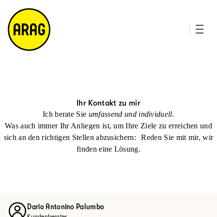
u
it
p
e
ti
m
n
a
h
p
al
t
Ihr Kontakt zu mir
Ich berate Sie
umfassend und individuell.
Was auch immer Ihr Anliegen ist, um Ihre Ziele zu erreichen und
sich an den richtigen Stellen abzusichern: Reden Sie mit mir, wir
finden eine Lösung.
Dario Antonino Palumbo
Kundenberater