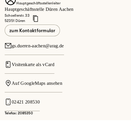
Hauptgeschäftsstellenleiter
dich hier.
Hauptgeschäftsstelle Düren Aachen
Schoellerstr. 33
Jetzt mehr erfahren
52351 Düren
zum Kontaktformular
gs.dueren-aachen@arag.de
Visitenkarte als vCard
Auf GoogleMaps ansehen
02421 208530
Telefax: 2085350