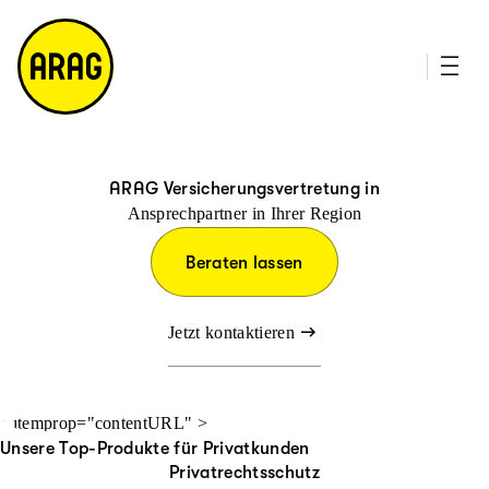
u
it
p
e
ti
m
n
a
h
p
al
t
ARAG Versicherungsvertretung in
Ansprechpartner in Ihrer Region
Beraten lassen
Jetzt kontaktieren
" itemprop="contentURL" >
Unsere Top-Produkte für Privatkunden
Privatrechtsschutz