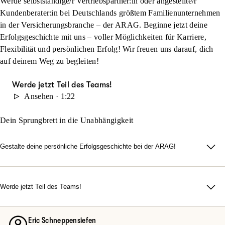
Werde selbstständige/r Vertriebspartner:in oder angestellte/r
Kundenberater:in bei Deutschlands größtem Familienunternehmen
in der Versicherungsbranche – der ARAG. Beginne jetzt deine
Erfolgsgeschichte mit uns – voller Möglichkeiten für Karriere,
Flexibilität und persönlichen Erfolg! Wir freuen uns darauf, dich
auf deinem Weg zu begleiten!
Werde jetzt Teil des Teams!
Ansehen · 1:22
Dein Sprungbrett in die Unabhängigkeit
Gestalte deine persönliche Erfolgsgeschichte bei der ARAG!
Du möchtest flexibel arbeiten, dich in einem modernen Umfeld
entfalten und dein eigener Chef sein? Suchst du nach einem
Team, das durch familiäre Atmosphäre, echten Zusammenhalt
Werde jetzt Teil des Teams!
und Motivation überzeugt? Du legst Wert auf
Ob Quereinsteiger oder Vertriebsexperte – bei uns zählt dein
abwechslungsreiche Aufgaben und Top-Karrierechancen?
Engagement.
Dann werde jetzt Teil des Teams!
Eric Schneppensiefen
Entdecke deine Möglichkeiten bei der ARAG und informiere