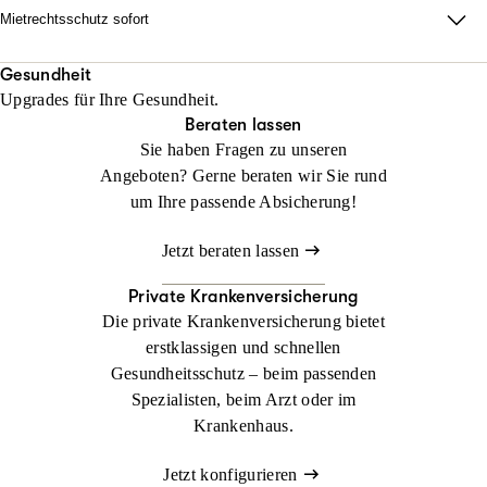
keinen Anwalt beauftragt haben!
Mietrechtsschutz sofort
Jetzt konfigurieren
Beraten lassen
Direkte Unterstützung, ganz ohne Wartezeit und Umwege. Wir
Jetzt konfigurieren
Beraten lassen
übernehmen Ihre Anwalts- und Gerichtskosten und geben
Gesundheit
Upgrades für Ihre Gesundheit.
sofortige Rückendeckung bei Streit rund ums Wohnen.
Beraten lassen
Sie haben Fragen zu unseren
Jetzt konfigurieren
Beraten lassen
Angeboten? Gerne beraten wir Sie rund
um Ihre passende Absicherung!
Jetzt beraten lassen
Private Krankenversicherung
Die private Krankenversicherung bietet
erstklassigen und schnellen
Gesundheitsschutz – beim passenden
Spezialisten, beim Arzt oder im
Krankenhaus.
Jetzt konfigurieren