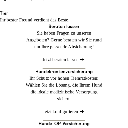
regeln wir schnell und unkompliziert. Natürlich tragen wir auch
Jagd- und Bootsunfälle können beträchtliche
Jetzt konfigurieren
Beraten lassen
die Kosten.
Schadenersatzansprüche nach sich ziehen. Als Verursacher
Tier
Ihr bester Freund verdient das Beste.
haften Sie, notfalls mit Ihrem ganzen Vermögen. Schützen Sie
Jetzt konfigurieren
Beraten lassen
Beraten lassen
sich daher mit unseren speziellen Angeboten der Jagd-
Sie haben Fragen zu unseren
Haftpflichtversicherung und der Wassersport-
Angeboten? Gerne beraten wir Sie rund
Haftpflichtversicherung vor den finanziellen Folgen.
um Ihre passende Absicherung!
Beraten lassen
Jetzt beraten lassen
Hundekrankenversicherung
Ihr Schutz vor hohen Tierarztkosten:
Wählen Sie die Lösung, die Ihrem Hund
die ideale medizinische Versorgung
sichert.
Jetzt konfigurieren
Hunde-OP-Versicherung