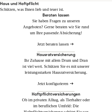
Ihr Alltag nach einem Unfall innerhalb von 48 Stunden neu
Haus und Haftpflicht
Schützen, was Ihnen lieb und teuer ist.
organisiert ist.
Beraten lassen
Sie haben Fragen zu unseren
Jetzt konfigurieren
Jetzt beraten lassen
Angeboten? Gerne beraten wir Sie rund
um Ihre passende Absicherung!
Jetzt beraten lassen
Hausratversicherung
Ihr Zuhause mit allem Drum und Dran
ist viel wert. Schützen Sie es mit unserer
leistungsstarken Hausratversicherung.
Jetzt konfigurieren
Haftpflichtversicherungen
Ob im privaten Alltag, als Tierhalter oder
im beruflichen Umfeld: Die
Haftpflichtversicherung schützt Sie vor