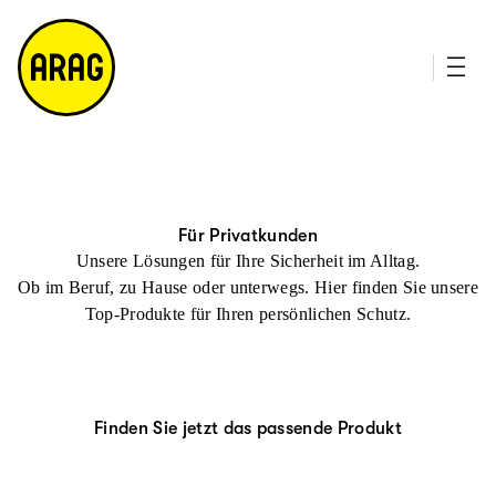
u
it
p
e
ti
m
n
a
h
p
al
t
Für Privatkunden
Unsere Lösungen für Ihre Sicherheit im Alltag.
Ob im Beruf, zu Hause oder unterwegs. Hier finden Sie unsere
Top-Produkte für Ihren persönlichen Schutz.
Finden Sie jetzt das passende Produkt