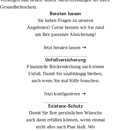
zur Herausforderung werden. Mit der
Jetzt konfigurieren
Beraten lassen
Gesundheitsschutz.
Auslandsreisekrankenversicherung sind Sie weltweit bestens
Beraten lassen
abgesichert.
Sie haben Fragen zu unseren
Angeboten? Gerne beraten wir Sie rund
Jetzt konfigurieren
Beraten lassen
um Ihre passende Absicherung!
Jetzt beraten lassen
Unfallversicherung
Finanzielle Rückendeckung nach einem
Unfall. Damit Sie unabhängig bleiben,
auch wenn Sie mal Hilfe brauchen.
Jetzt konfigurieren
Existenz-Schutz
Damit Sie Ihre persönlichen Wünsche
auch dann erfüllen können, wenn einmal
nicht alles nach Plan läuft. Wir