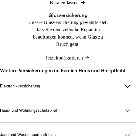
Beraten lassen
Glasversicherung
Unsere Glasversicherung gewährleistet,
dass Sie eine zeitnahe Reparatur
beauftragen können, wenn Glas zu
Bruch geht.
Jetzt konfigurieren
Weitere Versicherungen im Bereich Haus und Haftpflicht
Elektronikversicherung
Elektronikversicherung – unser Schutz für Geräte im privaten
Haushalt.
Bei uns können Sie mit der Elektronikversicherung nahezu alle
Haus- und Wohnungsschutzbrief
Elektronik-, Elektro- und Gasgeräte im privaten Haushalt
Ob ein Rohr verstopft ist, die Heizung ausfällt, Sie sich
versichern. Damit wollen wir Sie vor hohen Kosten schützen,
ausgesperrt haben oder ein Wespennest bedrohlich wird – wenn
wenn Sie im Schadensfall teure Geräte ersetzen müssen.
zu Hause Not am Mann ist, rufen Sie einfach an. Den Rest
Jagd und Wassersporthaftpflicht