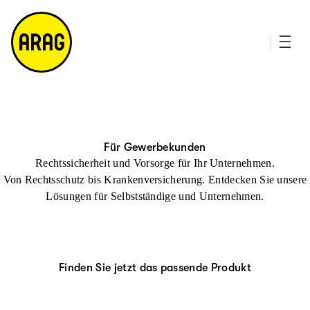
u
it
p
e
ti
m
n
a
h
p
al
t
Für Gewerbekunden
Rechts­sicherheit
und Vorsorge für Ihr Unternehmen.
Von Rechtsschutz bis Krankenversicherung. Entdecken Sie unsere
Lösungen für Selbstständige und Unternehmen.
Finden Sie jetzt das passende Produkt