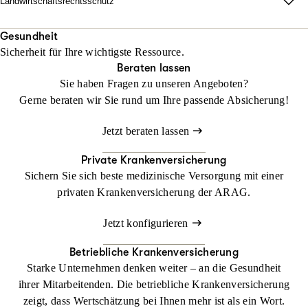
Landwirtschaftsrechtsschutz
Jetzt konfigurieren
Beraten lassen
unabhängig vom Fahrzeug und weltweit.
Wo Fläche zählt, darf Haltung nicht fehlen.
Mit unserem Landwirtschaftsrechtsschutz kann Ihr Betrieb
Gesundheit
Beraten lassen
Sicherheit für Ihre wichtigste Ressource.
gedeihen, ohne dass Sie sich mit rechtlichen Dingen befassen
Beraten lassen
müssen
Sie haben Fragen zu unseren Angeboten?
Gerne beraten wir Sie rund um Ihre passende Absicherung!
Jetzt konfigurieren
Beraten lassen
Jetzt beraten lassen
Private Krankenversicherung
Sichern Sie sich beste medizinische Versorgung mit einer
privaten Krankenversicherung der ARAG.
Jetzt konfigurieren
Betriebliche Krankenversicherung
Starke Unternehmen denken weiter – an die Gesundheit
ihrer Mitarbeitenden. Die betriebliche Krankenversicherung
zeigt, dass Wertschätzung bei Ihnen mehr ist als ein Wort.