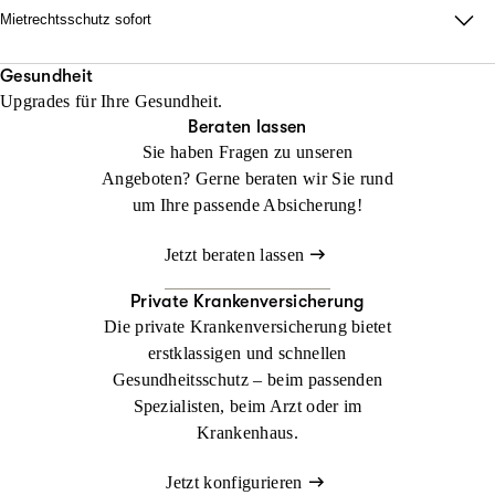
keinen Anwalt beauftragt haben!
Mietrechtsschutz sofort
Jetzt konfigurieren
Beraten lassen
Direkte Unterstützung, ganz ohne Wartezeit und Umwege. Wir
Jetzt konfigurieren
Beraten lassen
übernehmen Ihre Anwalts- und Gerichtskosten und geben
Gesundheit
Upgrades für Ihre Gesundheit.
sofortige Rückendeckung bei Streit rund ums Wohnen.
Beraten lassen
Sie haben Fragen zu unseren
Jetzt konfigurieren
Beraten lassen
Angeboten? Gerne beraten wir Sie rund
um Ihre passende Absicherung!
Jetzt beraten lassen
Private Krankenversicherung
Die private Krankenversicherung bietet
erstklassigen und schnellen
Gesundheitsschutz – beim passenden
Spezialisten, beim Arzt oder im
Krankenhaus.
Jetzt konfigurieren