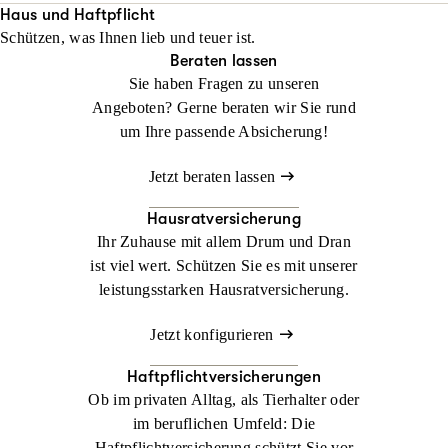
Ihr Alltag nach einem Unfall innerhalb von 48 Stunden neu
Haus und Haftpflicht
Schützen, was Ihnen lieb und teuer ist.
organisiert ist.
Beraten lassen
Sie haben Fragen zu unseren
Jetzt konfigurieren
Jetzt beraten lassen
Angeboten? Gerne beraten wir Sie rund
um Ihre passende Absicherung!
Jetzt beraten lassen
Hausratversicherung
Ihr Zuhause mit allem Drum und Dran
ist viel wert. Schützen Sie es mit unserer
leistungsstarken Hausratversicherung.
Jetzt konfigurieren
Haftpflichtversicherungen
Ob im privaten Alltag, als Tierhalter oder
im beruflichen Umfeld: Die
Haftpflichtversicherung schützt Sie vor