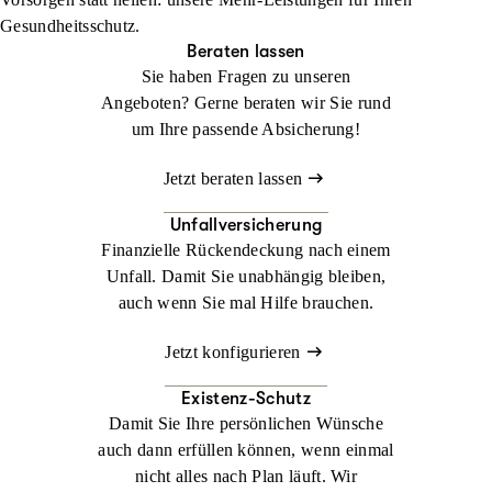
zur Herausforderung werden. Mit der
Jetzt konfigurieren
Beraten lassen
Gesundheitsschutz.
Auslandsreisekrankenversicherung sind Sie weltweit bestens
Beraten lassen
abgesichert.
Sie haben Fragen zu unseren
Angeboten? Gerne beraten wir Sie rund
Jetzt konfigurieren
Beraten lassen
um Ihre passende Absicherung!
Jetzt beraten lassen
Unfallversicherung
Finanzielle Rückendeckung nach einem
Unfall. Damit Sie unabhängig bleiben,
auch wenn Sie mal Hilfe brauchen.
Jetzt konfigurieren
Existenz-Schutz
Damit Sie Ihre persönlichen Wünsche
auch dann erfüllen können, wenn einmal
nicht alles nach Plan läuft. Wir