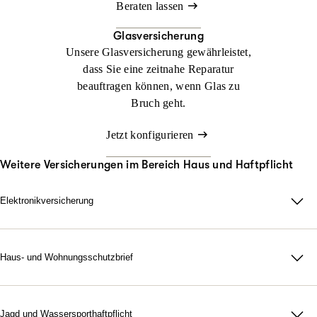
Beraten lassen
Glasversicherung
Unsere Glasversicherung gewährleistet,
dass Sie eine zeitnahe Reparatur
beauftragen können, wenn Glas zu
Bruch geht.
Jetzt konfigurieren
Weitere Versicherungen im Bereich Haus und Haftpflicht
Elektronikversicherung
Elektronikversicherung – unser Schutz für Geräte im privaten
Haushalt.
Bei uns können Sie mit der Elektronikversicherung nahezu alle
Haus- und Wohnungsschutzbrief
Elektronik-, Elektro- und Gasgeräte im privaten Haushalt
Ob ein Rohr verstopft ist, die Heizung ausfällt, Sie sich
versichern. Damit wollen wir Sie vor hohen Kosten schützen,
ausgesperrt haben oder ein Wespennest bedrohlich wird – wenn
wenn Sie im Schadensfall teure Geräte ersetzen müssen.
zu Hause Not am Mann ist, rufen Sie einfach an. Den Rest
Jagd und Wassersporthaftpflicht