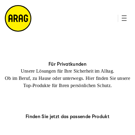
u
it
p
e
ti
m
n
a
h
p
al
t
Für Privatkunden
Unsere Lösungen für Ihre Sicherheit im Alltag.
Ob im Beruf, zu Hause oder unterwegs. Hier finden Sie unsere
Top-Produkte für Ihren persönlichen Schutz.
Finden Sie jetzt das passende Produkt