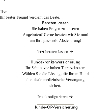
regeln wir schnell und unkompliziert. Natürlich tragen wir auch
Jagd- und Bootsunfälle können beträchtliche
Jetzt konfigurieren
Beraten lassen
die Kosten.
Schadenersatzansprüche nach sich ziehen. Als Verursacher
Tier
Ihr bester Freund verdient das Beste.
haften Sie, notfalls mit Ihrem ganzen Vermögen. Schützen Sie
Jetzt konfigurieren
Beraten lassen
Beraten lassen
sich daher mit unseren speziellen Angeboten der Jagd-
Sie haben Fragen zu unseren
Haftpflichtversicherung und der Wassersport-
Angeboten? Gerne beraten wir Sie rund
Haftpflichtversicherung vor den finanziellen Folgen.
um Ihre passende Absicherung!
Beraten lassen
Jetzt beraten lassen
Hundekrankenversicherung
Ihr Schutz vor hohen Tierarztkosten:
Wählen Sie die Lösung, die Ihrem Hund
die ideale medizinische Versorgung
sichert.
Jetzt konfigurieren
Hunde-OP-Versicherung