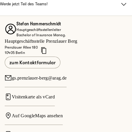
Team, das durch familiäre Atmosphäre, echten Zusammenhalt
Werde jetzt Teil des Teams!
und Motivation überzeugt? Du legst Wert auf
Ob Quereinsteiger oder Vertriebsexperte – bei uns zählt dein
abwechslungsreiche Aufgaben und Top-Karrierechancen?
Engagement.
Dann werde jetzt Teil des Teams!
Stefan Hammerschmidt
Entdecke deine Möglichkeiten bei der ARAG und informiere
Hauptgeschäftsstellenleiter
dich hier.
Bachelor of Insurance Manag.
Hauptgeschäftsstelle Prenzlauer Berg
Jetzt mehr erfahren
Prenzlauer Allee 180
10405 Berlin
zum Kontaktformular
gs.prenzlauer-berg@arag.de
Visitenkarte als vCard
Auf GoogleMaps ansehen