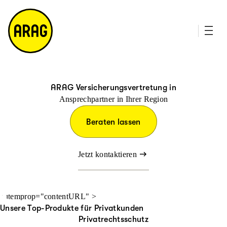
u
it
p
e
ti
m
n
a
h
p
al
t
ARAG Versicherungsvertretung in
Ansprechpartner in Ihrer Region
Beraten lassen
Jetzt kontaktieren
" itemprop="contentURL" >
Unsere Top-Produkte für Privatkunden
Privatrechtsschutz