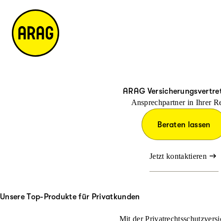
u
it
p
e
ti
m
n
a
h
p
al
t
ARAG Versicherungsvertre
Ansprechpartner in Ihrer R
Beraten lassen
Jetzt kontaktieren
Unsere Top-Produkte für Privatkunden
Mit der Privatrechtsschutzversi