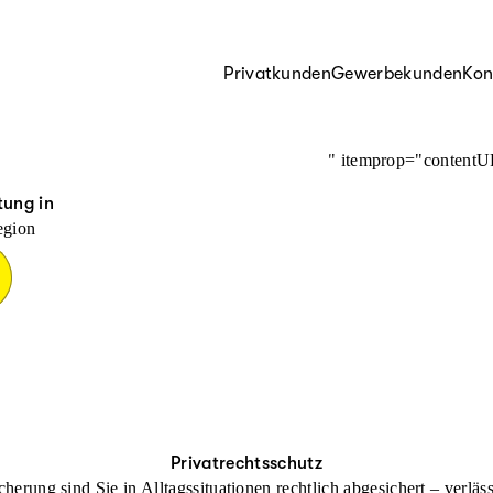
Privatkunden
Gewerbekunden
Kon
" itemprop="content
tung in
egion
Privatrechtsschutz
cherung sind Sie in Alltagssituationen rechtlich abgesichert – verl