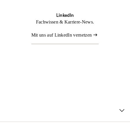
LinkedIn
Fachwissen & Karriere-News.
Mit uns auf LinkedIn vernetzen
nd dein eigener Chef sein? Suchst du nach einem Team, das
ugt? Du legst Wert auf abwechslungsreiche Aufgaben und Top-