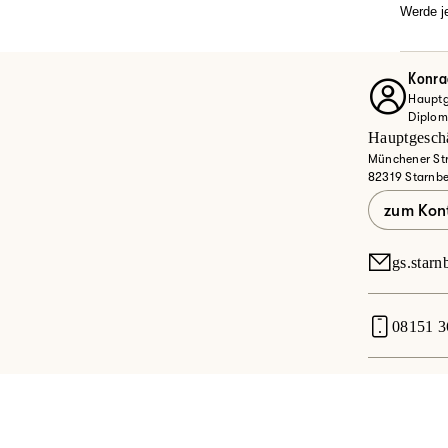
Karrie
Werde je
Dann w
Ob Quer
Entdec
Konra
Hauptge
Jet
Diplo
Hauptgeschä
Münchener Str
82319 Starnb
zum Kon
gs.star
08151 3