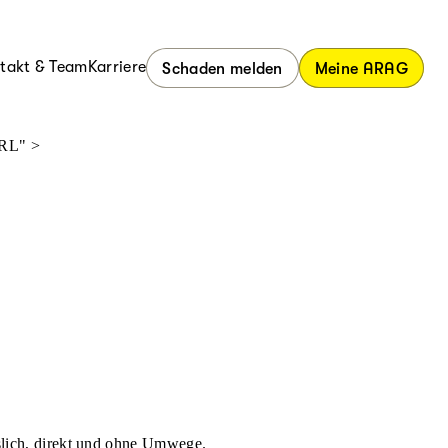
takt & Team
Karriere
Schaden melden
Meine ARAG
URL" >
ässlich, direkt und ohne Umwege.