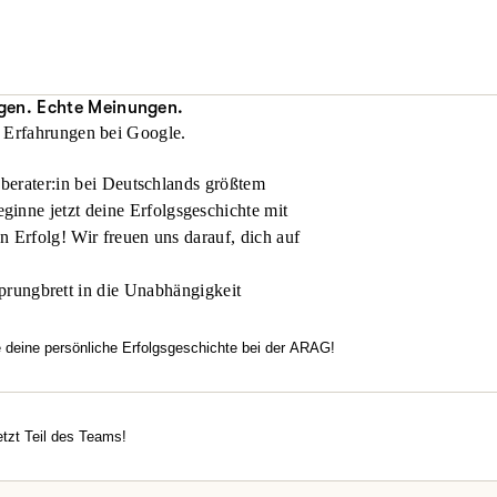
Partner für die rechtliche und praktische Beratung von Vermietern i
gen. Echte Meinungen.
 Erfahrungen bei Google.
nberater:in bei Deutschlands größtem
inne jetzt deine Erfolgsgeschichte mit
en Erfolg! Wir freuen uns darauf, dich auf
prungbrett in die Unabhängigkeit
e deine persönliche Erfolgsgeschichte bei der ARAG!
htest flexibel arbeiten, dich in einem modernen Umfeld entfalten u
familiäre Atmosphäre, echten Zusammenhalt und Motivation überze
rechancen?
tzt Teil des Teams!
erde jetzt Teil des Teams!
einsteiger oder Vertriebsexperte – bei uns zählt dein Engagement.
ke deine Möglichkeiten bei der ARAG und informiere dich hier.