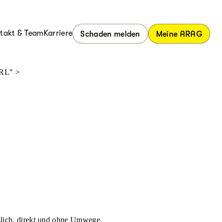
takt & Team
Karriere
Schaden melden
Meine ARAG
URL" >
ässlich, direkt und ohne Umwege.