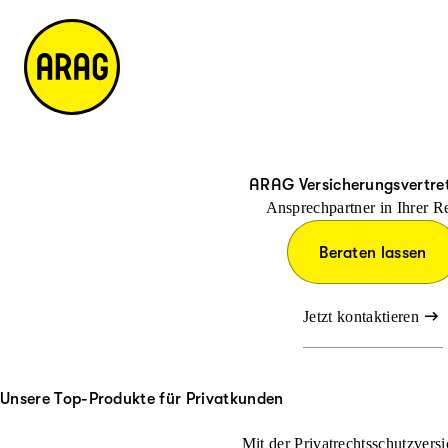
u
it
p
e
ti
m
n
a
h
p
al
t
ARAG Versicherungsvertre
Ansprechpartner in Ihrer R
Beraten lassen
Jetzt kontaktieren
Unsere Top-Produkte für Privatkunden
Mit der Privatrechtsschutzversi