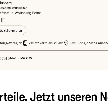
Masberg
schäftsstellenleiter
zt mehr erfahren
ftsstelle Wolfsburg Peine
taktformular
sburg@arag.de
Visitenkarte als vCard
Auf GoogleMaps anseh
57910
Telefax: 4579125
eile. Jetzt unseren N