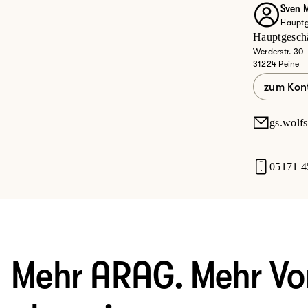
Sven 
Hauptge
Jet
Hauptgeschä
Werderstr. 30
31224 Peine
zum Kon
gs.wolf
05171 4
Mehr ARAG. Mehr Vort