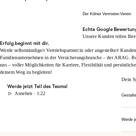
Der Kölner Vermieter-Verein
...ist unser kompetenter 
Echte Google Bewertun
Hier mehr erfahren!
Unsere Kunden teilen Ihre
Erfolg beginnt mit dir.
Werde selbstständige/r Vertriebspartner:in oder angestellte/r Kunde
Familienunternehmen in der Versicherungsbranche – der ARAG. Beg
uns – voller Möglichkeiten für Karriere, Flexibilität und persönlich
deinem Weg zu begleiten!
Dein S
Werde jetzt Teil des Teams!
Ansehen · 1:22
Gestalt
Du möc
durch 
Karrie
Werde je
Dann w
Ob Quer
Entdec