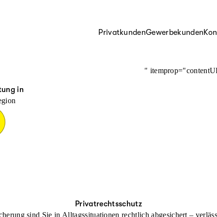
Privatkunden
Gewerbekunden
Kon
" itemprop="content
tung in
egion
Privatrechtsschutz
cherung sind Sie in Alltagssituationen rechtlich abgesichert – verl