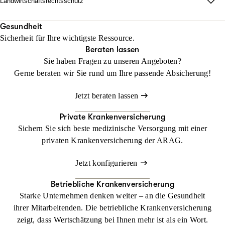
Landwirtschaftsrechtsschutz
Jetzt konfigurieren
Beraten lassen
unabhängig vom Fahrzeug und weltweit.
Wo Fläche zählt, darf Haltung nicht fehlen.
Mit unserem Landwirtschaftsrechtsschutz kann Ihr Betrieb
Gesundheit
Beraten lassen
Sicherheit für Ihre wichtigste Ressource.
gedeihen, ohne dass Sie sich mit rechtlichen Dingen befassen
Beraten lassen
müssen
Sie haben Fragen zu unseren Angeboten?
Gerne beraten wir Sie rund um Ihre passende Absicherung!
Jetzt konfigurieren
Beraten lassen
Jetzt beraten lassen
Private Krankenversicherung
Sichern Sie sich beste medizinische Versorgung mit einer
privaten Krankenversicherung der ARAG.
Jetzt konfigurieren
Betriebliche Krankenversicherung
Starke Unternehmen denken weiter – an die Gesundheit
ihrer Mitarbeitenden. Die betriebliche Krankenversicherung
zeigt, dass Wertschätzung bei Ihnen mehr ist als ein Wort.