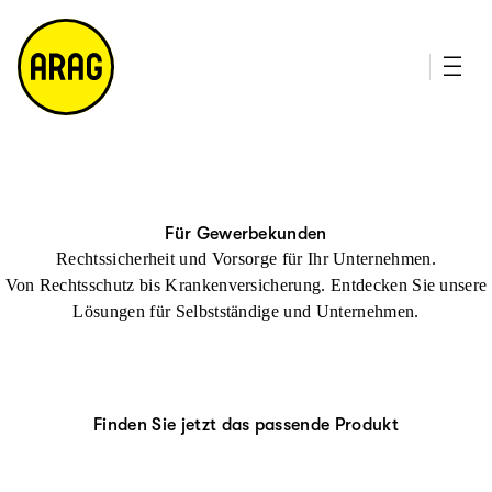
u
it
p
e
ti
m
n
a
h
p
al
t
Für Gewerbekunden
Rechtssicherheit und Vorsorge für Ihr Unternehmen.
Von Rechtsschutz bis Krankenversicherung. Entdecken Sie unsere
Lösungen für Selbstständige und Unternehmen.
Finden Sie jetzt das passende Produkt