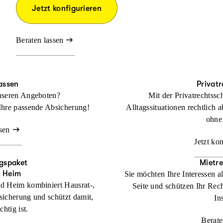
Jetzt konfigurieren
Beraten lassen
assen
Privat
nseren Angeboten?
Mit der Privatrechtssc
Ihre passende Absicherung!
Alltagssituationen rechtlich a
ohne
sen
Jetzt ko
gspaket
Mietr
d Heim
Sie möchten Ihre Interessen a
d Heim kombiniert Hausrat-,
Seite und schützen Ihr Rech
sicherung und schützt damit,
In
htig ist.
Berate