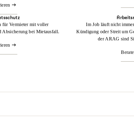
rieren
htsschutz
Arbeits
für Vermieter mit voller
Im Job läuft nicht imme
 Absicherung bei Mietausfall.
Kündigung oder Streit um Ge
der ARAG sind Sie
rieren
Berate
l passieren. Nicht immer sind Sie schuld, aber schnell mittendrin. 
z dafür, dass Sie zu Ihrem Recht kommen.
Beraten lassen
der rechtlichen Lage. Mit unserer maßgeschneiderten
Familienrechtss
genüber. Denn durch unsere flexiblen Tarife bestimmen Sie selbst,