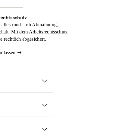
rechtsschutz
r alles rund – ob Abmahnung,
halt. Mit dem Arbeitsrechtsschutz
 rechtlich abgesichert.
n lassen
Genau dann sorgt der
chutz­versicherung
treten
 wie umfangreich Ihr