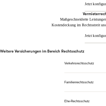
Jetzt konfigu
Vermieterrec
Maßgeschneiderte Leistungen 
Kostendeckung im Rechtsstreit und
Jetzt konfigu
Weitere Versicherungen im Bereich Rechtsschutz
Verkehrsrechtsschutz
Im Straßenverkehr kann vie
ARAG Verkehrsrechtsschut
Familienrechtsschutz
Jetzt konfigurieren
Da für Ihre Familie, in je
Sie dem Leben gelassen ge
Schutz ausfallen soll.
Ehe-Rechtsschutz