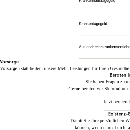
Krankenhaustagegeld
Finanzieller Ausgleich, w
Jetzt konfigurieren
Zusatzkosten auf – ab de
Ein Krankenhausaufenthalt
Krankentagegeld
unserem Krankenhaustagegel
Ihre Absicherung, wenn da
jeden Tag im Krankenhaus
Krankheitsfall finanziell d
Auslandsreise­krankenversich
Jetzt konfigurieren
Jetzt konfigurieren
Unbesorgt entspannen: Die
Vorsorge
Notfall schnell zur Herau
Vorsorgen statt heilen: unsere Mehr-Leistungen für Ihren Gesundhei
abgesichert.
Beraten l
Sie haben Fragen zu u
Jetzt konfigurieren
Gerne beraten wir Sie rund um 
Jetzt beraten 
Existenz-
Damit Sie Ihre persönlichen W
können, wenn einmal nicht al