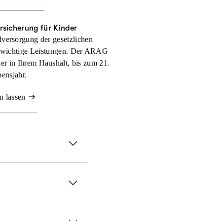
rsicherung für Kinder
versorgung der gesetzlichen
 wichtige Leistungen. Der ARAG
nder in Ihrem Haushalt, bis zum 21.
ensjahr.
n lassen
serer ambulanten
ll selbst zahlen müssen.
it der ARAG
chen Methoden und