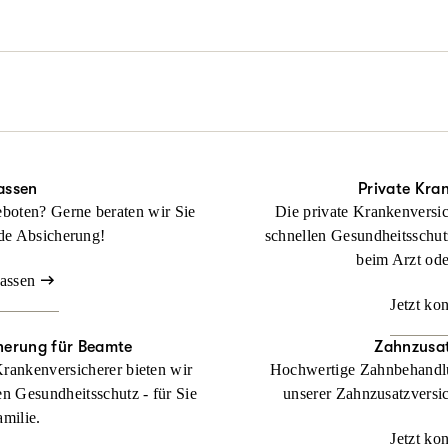
rderlich auch durch alle Instanzen.
tliches Problem, aber noch keinen Rechtsschutz? Keine Sorge: Wir hel
Beraten lassen
ragt haben!
Beraten lassen
anz ohne Wartezeit und Umwege. Wir übernehmen Ihre Anwalts- und
ckung bei Streit rund ums Wohnen.
Beraten lassen
assen
Private Kra
boten? Gerne beraten wir Sie
Die private Krankenversic
de Absicherung!
schnellen Gesundheitsschut
beim Arzt od
lassen
Jetzt ko
herung für Beamte
Zahnzusat
Krankenversicherer bieten wir
Hochwertige Zahnbehandlu
en Gesundheitsschutz - für Sie
unserer Zahnzusatzversic
amilie.
Jetzt ko