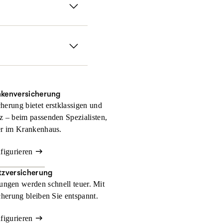
fen sofort, falls Sie
 Gerichtskosten und
nkenversicherung
herung bietet erstklassigen und
z – beim passenden Spezialisten,
er im Krankenhaus.
nfigurieren
zversicherung
ngen werden schnell teuer. Mit
herung bleiben Sie entspannt.
nfigurieren