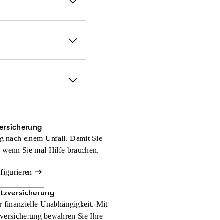
zahlungen und andere
er nicht denkt. Mit
Sie erhalten damit für
, wir halten Ihnen im
ein medizinischer
ie weltweit bestens
versicherung
g nach einem Unfall. Damit Sie
 wenn Sie mal Hilfe brauchen.
nfigurieren
atzversicherung
r finanzielle Unabhängigkeit. Mit
zversicherung bewahren Sie Ihre