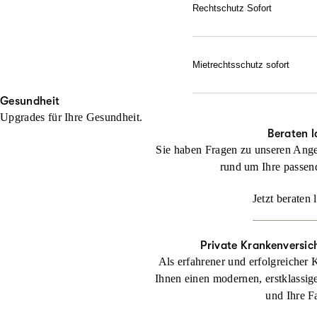
Gerichtskosten – wenn erfo
Rechtschutz Sofort
Sie haben bereits ein rech
Jetzt konfigurieren
noch keinen Anwalt beauft
Mietrechtsschutz sofort
Jetzt konfigurieren
Direkte Unterstützung, g
Gesundheit
geben sofortige Rückende
Upgrades für Ihre Gesundheit.
Jetzt konfigurieren
Beraten l
Sie haben Fragen zu unseren Ange
rund um Ihre passen
Jetzt beraten 
Private Krankenversic
Als erfahrener und erfolgreicher 
Ihnen einen modernen, erstklassig
und Ihre F