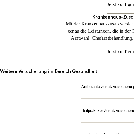
Jetzt konfigu
Krankenhaus-Zusa
Mit der Krankenhauszusatzversic
genau die Leistungen, die in der 
Arztwahl, Chefarztbehandlung,
Jetzt konfigu
Weitere Versicherung im Bereich Gesundheit
Ambulante Zusatzversicherun
Sie möchten beim Arzt di
Zusatzversicherung beteili
Heilpraktiker-Zusatzversicher
Jetzt konfigurieren
Gesundheit nach Ihren Reg
Zusatzversicherung für He
alternativen Heilmitteln.