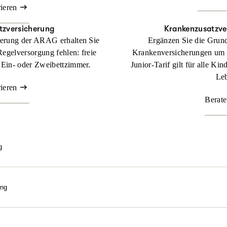
rieren
tzversicherung
Krankenzusatz­ve
herung der ARAG erhalten Sie
Ergänzen Sie die Grund
Regelversorgung fehlen: freie
Krankenversicherungen um
 Ein- oder Zweibettzimmer.
Junior-Tarif gilt für alle Ki
Leb
rieren
Berate
g
e bestmögliche Behandlung über gesetzlichem Kassenniveau? Mit un
gen wir uns an Kosten, die Sie als gesetzlich Versicherter in dem Fa
ung
Beraten lassen
eln. Wir machen sie bezahlbar. Nutzen Sie die Kraft der Natur! M
ilpraktiker-Leistungen erhalten Sie Ihre Gesundheit mit ganzheitli