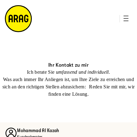
u
it
p
e
ti
m
n
a
h
p
al
t
Ihr Kontakt zu mir
Ich berate Sie
umfassend und individuell.
Was auch immer Ihr Anliegen ist, um Ihre Ziele zu erreichen und
sich an den richtigen Stellen abzusichern: Reden Sie mit mir, wir
finden eine Lösung.
Mohammad Al Kazah
Kundenberater