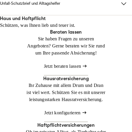
Unfall-Schutzbrief und Alltagshelfer
Damit im Ernstfall zu Hause alles läuft. Wir sorgen dafür, dass
Ihr Alltag nach einem Unfall innerhalb von 48 Stunden neu
Haus und Haftpflicht
Schützen, was Ihnen lieb und teuer ist.
organisiert ist.
Beraten lassen
Sie haben Fragen zu unseren
Jetzt konfigurieren
Jetzt beraten lassen
Angeboten? Gerne beraten wir Sie rund
um Ihre passende Absicherung!
Jetzt beraten lassen
Hausratversicherung
Ihr Zuhause mit allem Drum und Dran
ist viel wert. Schützen Sie es mit unserer
leistungsstarken Hausratversicherung.
Jetzt konfigurieren
Haftpflichtversicherungen
Ob im privaten Alltag, als Tierhalter oder