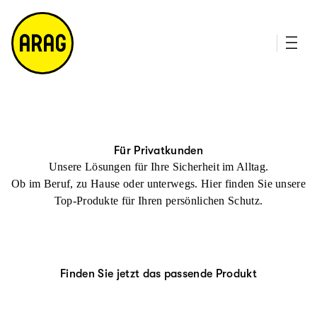
u
it
p
e
ti
m
n
a
h
p
al
t
Für Privatkunden
Unsere Lösungen für Ihre Sicherheit im Alltag.
Ob im Beruf, zu Hause oder unterwegs. Hier finden Sie unsere
Top-Produkte für Ihren persönlichen Schutz.
Finden Sie jetzt das passende Produkt