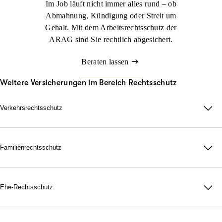
Im Job läuft nicht immer alles rund – ob
Abmahnung, Kündigung oder Streit um
Gehalt. Mit dem Arbeitsrechtsschutz der
ARAG sind Sie rechtlich abgesichert.
Beraten lassen
Weitere Versicherungen im Bereich Rechtsschutz
Verkehrsrechtsschutz
Im Straßenverkehr kann viel passieren. Nicht immer sind Sie
schuld, aber schnell mittendrin. Genau dann sorgt der ARAG
Verkehrsrechtsschutz dafür, dass Sie zu Ihrem Recht kommen.
Familienrechtsschutz
Da für Ihre Familie, in jeder rechtlichen Lage. Mit unserer
Jetzt konfigurieren
Beraten lassen
maßgeschneiderten
Familienrechtsschutz­versicherung
treten Sie
dem Leben gelassen gegenüber. Denn durch unsere flexiblen
Ehe-Rechtsschutz
Tarife bestimmen Sie selbst, wie umfangreich Ihr Schutz
Starke Nerven, wenn Gefühle hochkochen. Gerichtskosten,
ausfallen soll.
Anwaltsrechnungen, notarielle Gebühren: Eine Scheidung ist oft