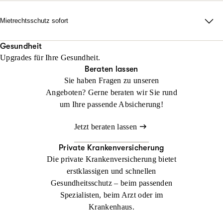
erforderlich auch durch alle Instanzen.
Rechtsschutz? Keine Sorge: Wir helfen sofort, falls Sie noch
keinen Anwalt beauftragt haben!
Mietrechtsschutz sofort
Jetzt konfigurieren
Beraten lassen
Direkte Unterstützung, ganz ohne Wartezeit und Umwege. Wir
Jetzt konfigurieren
Beraten lassen
übernehmen Ihre Anwalts- und Gerichtskosten und geben
Gesundheit
Upgrades für Ihre Gesundheit.
sofortige Rückendeckung bei Streit rund ums Wohnen.
Beraten lassen
Sie haben Fragen zu unseren
Jetzt konfigurieren
Beraten lassen
Angeboten? Gerne beraten wir Sie rund
um Ihre passende Absicherung!
Jetzt beraten lassen
Private Krankenversicherung
Die private Krankenversicherung bietet
erstklassigen und schnellen
Gesundheitsschutz – beim passenden
Spezialisten, beim Arzt oder im
Krankenhaus.