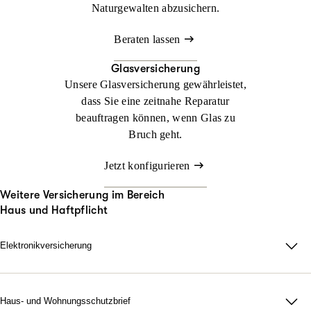
Naturgewalten abzusichern.
Beraten lassen
Glasversicherung
Unsere Glasversicherung gewährleistet,
dass Sie eine zeitnahe Reparatur
beauftragen können, wenn Glas zu
Bruch geht.
Jetzt konfigurieren
Weitere Versicherung im Bereich
Haus und Haftpflicht
Elektronikversicherung
Elektronikversicherung – unser Schutz für Geräte im privaten
Haushalt.
Bei uns können Sie mit der Elektronikversicherung nahezu alle
Haus- und Wohnungsschutzbrief