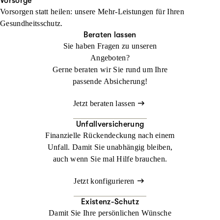
Ihren Urlaub. Im Ausland kann ein medizinischer Notfall schnell
Vorsorge
Vorsorgen statt heilen: unsere Mehr-Leistungen für Ihren
zur Herausforderung werden. Mit der
Jetzt konfigurieren
Beraten lassen
Gesundheitsschutz.
Auslandsreisekrankenversicherung sind Sie weltweit bestens
Beraten lassen
abgesichert.
Sie haben Fragen zu unseren
Angeboten?
Jetzt konfigurieren
Beraten lassen
Gerne beraten wir Sie rund um Ihre
passende Absicherung!
Jetzt beraten lassen
Unfallversicherung
Finanzielle Rückendeckung nach einem
Unfall. Damit Sie unabhängig bleiben,
auch wenn Sie mal Hilfe brauchen.
Jetzt konfigurieren
Existenz-Schutz
Damit Sie Ihre persönlichen Wünsche