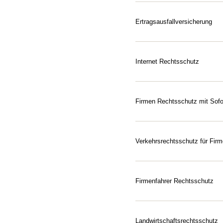
Die Werkverkehrsversicheru
Ertragsausfallversicherung
Beraten lassen
Stillstand überstehen und 
Mit einer Ertragsausfallve
Internet Rechtsschutz
Beraten lassen
Online wachsen, ohne recht
Mit unserem Internet-Rech
ungerechtfertigten Abmahn
Firmen Rechtsschutz mit Sofor
Konflikt da, Rechtsschutz 
Beraten lassen
Ihr Unternehmen hat bereit
unterstützen Sie sofort, w
Verkehrsrechtsschutz für Fir
Weil unterwegs nicht alles 
Beraten lassen
Ob Handwerksbetrieb oder 
ideale Absicherung für F
Firmenfahrer Rechtsschutz
Unterwegs im Auftrag und d
Jetzt konfigurieren
Ob Außendienst, Lieferfahr
ab, unabhängig vom Fahrz
Landwirtschaftsrechtsschutz