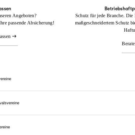
assen
Betriebshaftp
nseren Angeboten?
Schutz für jede Branche. Die 
Ihre passende Absicherung!
maßgeschneidertem Schutz bie
Haftu
lassen
Berate
vereine
erung im Vereinssport auf die ARAG – Deutschlands größte Sportve
s. Und anders. Daher können wir unseren Versicherungsschutz auch g
viduellen Bedürfnisse Ihres Sportvereins zuschneiden.
valsvereine
errat bis zum Festumzug.
her Karneval e.V. können Sie sich jetzt über die ARAG umfassend 
vereine, Faschingsgilden und Narrenzünfte.
ereine