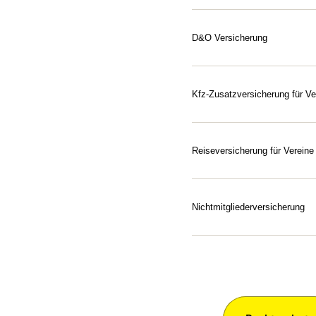
Die ARAG ist spezialisiert
Beraten lassen
Passgenaue Versicherunge
D&O Versicherung
Beraten lassen
Verantwortung tragen, Ris
Als Vorstand eines einget
Privatvermögen gegenüber d
Kfz-Zusatzversicherung für V
Verschulden Ihres Vorstand
Für Sicherheit auf allen V
der D&O-Versicherung (Dir
unterwegs sind.
Reiseversicherung für Vereine
Beraten lassen
Beraten lassen
Wir sichern Vereine als Re
Umfassende Absicherung f
Nichtmitgliederversicherung
Beraten lassen
Ermöglichen Sie den unbes
Probe, Kursangebote oder 
Teilnahme an allen Sporta
Beraten lassen