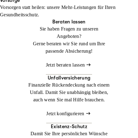
Ihren Urlaub. Im Ausland kann ein medizinischer Notfall schnell
Vorsorge
Vorsorgen statt heilen: unsere Mehr-Leistungen für Ihren
zur Herausforderung werden. Mit der
Jetzt konfigurieren
Beraten lassen
Gesundheitsschutz.
Auslandsreisekrankenversicherung sind Sie weltweit bestens
Beraten lassen
abgesichert.
Sie haben Fragen zu unseren
Angeboten?
Jetzt konfigurieren
Beraten lassen
Gerne beraten wir Sie rund um Ihre
passende Absicherung!
Jetzt beraten lassen
Unfallversicherung
Finanzielle Rückendeckung nach einem
Unfall. Damit Sie unabhängig bleiben,
auch wenn Sie mal Hilfe brauchen.
Jetzt konfigurieren
Existenz-Schutz
Damit Sie Ihre persönlichen Wünsche