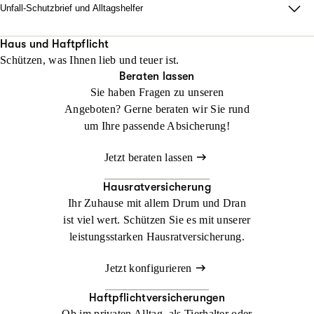
Unfall-Schutzbrief und Alltagshelfer
Damit im Ernstfall zu Hause alles läuft. Wir sorgen dafür, dass
Ihr Alltag nach einem Unfall innerhalb von 48 Stunden neu
Haus und Haftpflicht
Schützen, was Ihnen lieb und teuer ist.
organisiert ist.
Beraten lassen
Sie haben Fragen zu unseren
Jetzt konfigurieren
Jetzt beraten lassen
Angeboten? Gerne beraten wir Sie rund
um Ihre passende Absicherung!
Jetzt beraten lassen
Hausratversicherung
Ihr Zuhause mit allem Drum und Dran
ist viel wert. Schützen Sie es mit unserer
leistungsstarken Hausratversicherung.
Jetzt konfigurieren
Haftpflichtversicherungen
Ob im privaten Alltag, als Tierhalter oder