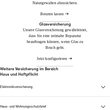
Naturgewalten abzusichern.
Beraten lassen
Glasversicherung
Unsere Glasversicherung gewährleistet,
dass Sie eine zeitnahe Reparatur
beauftragen können, wenn Glas zu
Bruch geht.
Jetzt konfigurieren
Weitere Versicherung im Bereich
Haus und Haftpflicht
Elektronikversicherung
Elektronikversicherung – unser Schutz für Geräte im privaten
Haushalt.
Bei uns können Sie mit der Elektronikversicherung nahezu alle
Haus- und Wohnungsschutzbrief