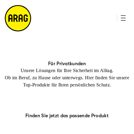
u
it
p
e
ti
m
n
a
h
p
al
t
Für Privatkunden
Unsere Lösungen für Ihre Sicherheit im Alltag.
Ob im Beruf, zu Hause oder unterwegs. Hier finden Sie unsere
Top-Produkte für Ihren persönlichen Schutz.
Finden Sie jetzt das passende Produkt