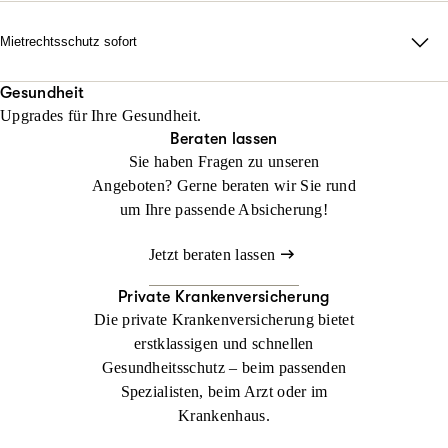
erforderlich auch durch alle Instanzen.
Rechtsschutz? Keine Sorge: Wir helfen sofort, falls Sie noch
keinen Anwalt beauftragt haben!
Mietrechtsschutz sofort
Jetzt konfigurieren
Beraten lassen
Direkte Unterstützung, ganz ohne Wartezeit und Umwege. Wir
Jetzt konfigurieren
Beraten lassen
übernehmen Ihre Anwalts- und Gerichtskosten und geben
Gesundheit
Upgrades für Ihre Gesundheit.
sofortige Rückendeckung bei Streit rund ums Wohnen.
Beraten lassen
Sie haben Fragen zu unseren
Jetzt konfigurieren
Beraten lassen
Angeboten? Gerne beraten wir Sie rund
um Ihre passende Absicherung!
Jetzt beraten lassen
Private Krankenversicherung
Die private Krankenversicherung bietet
erstklassigen und schnellen
Gesundheitsschutz – beim passenden
Spezialisten, beim Arzt oder im
Krankenhaus.