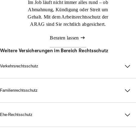
Im Job läuft nicht immer alles rund – ob
Abmahnung, Kündigung oder Streit um
Gehalt. Mit dem Arbeitsrechtsschutz der
ARAG sind Sie rechtlich abgesichert.
Beraten lassen
Weitere Versicherungen im Bereich Rechtsschutz
Verkehrsrechtsschutz
Im Straßenverkehr kann viel passieren. Nicht immer sind Sie
schuld, aber schnell mittendrin. Genau dann sorgt der ARAG
Verkehrsrechtsschutz dafür, dass Sie zu Ihrem Recht kommen.
Familienrechtsschutz
Da für Ihre Familie, in jeder rechtlichen Lage. Mit unserer
Jetzt konfigurieren
Beraten lassen
maßgeschneiderten
Familienrechtsschutz­versicherung
treten Sie
dem Leben gelassen gegenüber. Denn durch unsere flexiblen
Ehe-Rechtsschutz
Tarife bestimmen Sie selbst, wie umfangreich Ihr Schutz
Starke Nerven, wenn Gefühle hochkochen. Gerichtskosten,
ausfallen soll.
Anwaltsrechnungen, notarielle Gebühren: Eine Scheidung ist oft