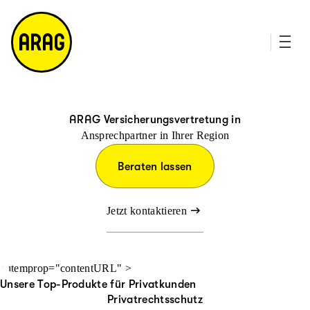
u
it
p
e
ti
m
n
a
h
p
al
t
ARAG Versicherungsvertretung in
Ansprechpartner in Ihrer Region
Beraten lassen
Jetzt kontaktieren
" itemprop="contentURL" >
Unsere Top-Produkte für Privatkunden
Privatrechtsschutz