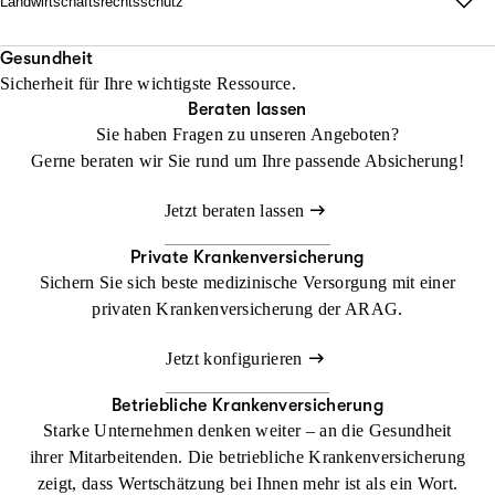
Landwirtschaftsrechtsschutz
Jetzt konfigurieren
Beraten lassen
unabhängig vom Fahrzeug und weltweit.
Wo Fläche zählt, darf Haltung nicht fehlen.
Mit unserem Landwirtschaftsrechtsschutz kann Ihr Betrieb
Gesundheit
Beraten lassen
Sicherheit für Ihre wichtigste Ressource.
gedeihen, ohne dass Sie sich mit rechtlichen Dingen befassen
Beraten lassen
müssen
Sie haben Fragen zu unseren Angeboten?
Gerne beraten wir Sie rund um Ihre passende Absicherung!
Jetzt konfigurieren
Beraten lassen
Jetzt beraten lassen
Private Krankenversicherung
Sichern Sie sich beste medizinische Versorgung mit einer
privaten Krankenversicherung der ARAG.
Jetzt konfigurieren
Betriebliche Krankenversicherung
Starke Unternehmen denken weiter – an die Gesundheit
ihrer Mitarbeitenden. Die betriebliche Krankenversicherung
zeigt, dass Wertschätzung bei Ihnen mehr ist als ein Wort.