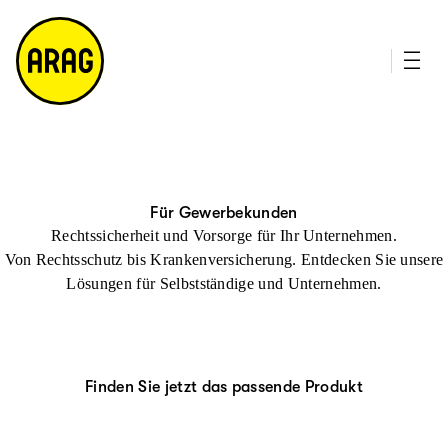
u
it
p
e
ti
m
n
a
h
p
al
t
Für Gewerbekunden
Rechtssicherheit und Vorsorge für Ihr Unternehmen.
Von Rechtsschutz bis Krankenversicherung. Entdecken Sie unsere
Lösungen für Selbstständige und Unternehmen.
Finden Sie jetzt das passende Produkt