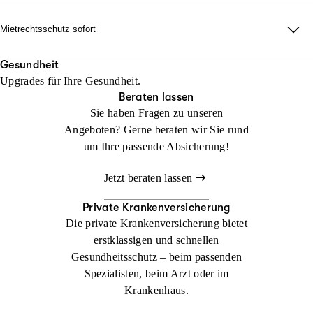
erforderlich auch durch alle Instanzen.
Rechtsschutz? Keine Sorge: Wir helfen sofort, falls Sie noch
keinen Anwalt beauftragt haben!
Mietrechtsschutz sofort
Jetzt konfigurieren
Beraten lassen
Direkte Unterstützung, ganz ohne Wartezeit und Umwege. Wir
Jetzt konfigurieren
Beraten lassen
übernehmen Ihre Anwalts- und Gerichtskosten und geben
Gesundheit
Upgrades für Ihre Gesundheit.
sofortige Rückendeckung bei Streit rund ums Wohnen.
Beraten lassen
Sie haben Fragen zu unseren
Jetzt konfigurieren
Beraten lassen
Angeboten? Gerne beraten wir Sie rund
um Ihre passende Absicherung!
Jetzt beraten lassen
Private Krankenversicherung
Die private Krankenversicherung bietet
erstklassigen und schnellen
Gesundheitsschutz – beim passenden
Spezialisten, beim Arzt oder im
Krankenhaus.