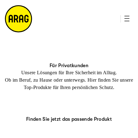
u
it
p
e
ti
m
n
a
h
p
al
t
Für Privatkunden
Unsere Lösungen für Ihre Sicherheit im Alltag.
Ob im Beruf, zu Hause oder unterwegs. Hier finden Sie unsere
Top-Produkte für Ihren persönlichen Schutz.
Finden Sie jetzt das passende Produkt