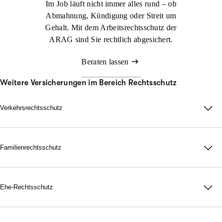
Im Job läuft nicht immer alles rund – ob
Abmahnung, Kündigung oder Streit um
Gehalt. Mit dem Arbeitsrechtsschutz der
ARAG sind Sie rechtlich abgesichert.
Beraten lassen
Weitere Versicherungen im Bereich Rechtsschutz
Verkehrsrechtsschutz
Im Straßenverkehr kann viel passieren. Nicht immer sind Sie
schuld, aber schnell mittendrin. Genau dann sorgt der ARAG
Verkehrsrechtsschutz dafür, dass Sie zu Ihrem Recht kommen.
Familienrechtsschutz
Da für Ihre Familie, in jeder rechtlichen Lage. Mit unserer
Jetzt konfigurieren
Beraten lassen
maßgeschneiderten
Familienrechtsschutz­versicherung
treten Sie
dem Leben gelassen gegenüber. Denn durch unsere flexiblen
Ehe-Rechtsschutz
Tarife bestimmen Sie selbst, wie umfangreich Ihr Schutz
Starke Nerven, wenn Gefühle hochkochen. Gerichtskosten,
ausfallen soll.
Anwaltsrechnungen, notarielle Gebühren: Eine Scheidung ist oft