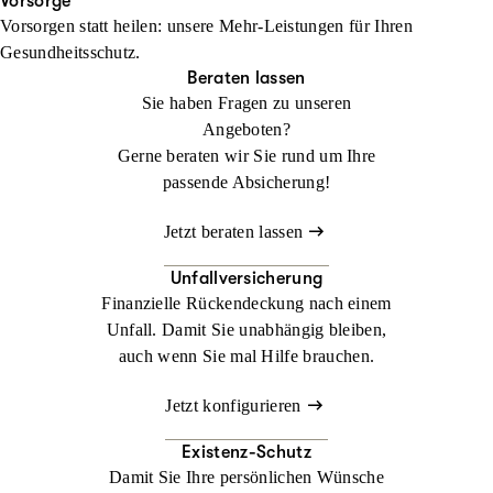
Ihren Urlaub. Im Ausland kann ein medizinischer Notfall schnell
Vorsorge
Vorsorgen statt heilen: unsere Mehr-Leistungen für Ihren
zur Herausforderung werden. Mit der
Jetzt konfigurieren
Beraten lassen
Gesundheitsschutz.
Auslandsreisekrankenversicherung sind Sie weltweit bestens
Beraten lassen
abgesichert.
Sie haben Fragen zu unseren
Angeboten?
Jetzt konfigurieren
Beraten lassen
Gerne beraten wir Sie rund um Ihre
passende Absicherung!
Jetzt beraten lassen
Unfallversicherung
Finanzielle Rückendeckung nach einem
Unfall. Damit Sie unabhängig bleiben,
auch wenn Sie mal Hilfe brauchen.
Jetzt konfigurieren
Existenz-Schutz
Damit Sie Ihre persönlichen Wünsche