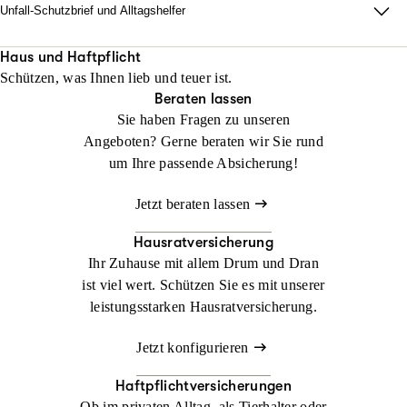
Unfall-Schutzbrief und Alltagshelfer
Damit im Ernstfall zu Hause alles läuft. Wir sorgen dafür, dass
Ihr Alltag nach einem Unfall innerhalb von 48 Stunden neu
Haus und Haftpflicht
Schützen, was Ihnen lieb und teuer ist.
organisiert ist.
Beraten lassen
Sie haben Fragen zu unseren
Jetzt konfigurieren
Jetzt beraten lassen
Angeboten? Gerne beraten wir Sie rund
um Ihre passende Absicherung!
Jetzt beraten lassen
Hausratversicherung
Ihr Zuhause mit allem Drum und Dran
ist viel wert. Schützen Sie es mit unserer
leistungsstarken Hausratversicherung.
Jetzt konfigurieren
Haftpflichtversicherungen
Ob im privaten Alltag, als Tierhalter oder