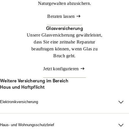
Naturgewalten abzusichern.
Beraten lassen
Glasversicherung
Unsere Glasversicherung gewährleistet,
dass Sie eine zeitnahe Reparatur
beauftragen können, wenn Glas zu
Bruch geht.
Jetzt konfigurieren
Weitere Versicherung im Bereich
Haus und Haftpflicht
Elektronikversicherung
Elektronikversicherung – unser Schutz für Geräte im privaten
Haushalt.
Bei uns können Sie mit der Elektronikversicherung nahezu alle
Haus- und Wohnungsschutzbrief